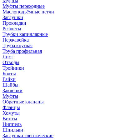
Муфты
Муфты переходные
Маслоподъёмные петли
Заглушки
Прокладки
Рефнеты
Трубки капиллярные
Нержавейка
Труба круглая
Труба профильная
Лист
Отводы
Тройники
Болты
Гайки
Шайбы
Заклёпки
Муфты
Обратные клапаны
Фланцы
Хомуты
Винты
Ниппель
Шпильки
Заглушки элептические