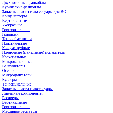
Двухпоточные фанкойлы
Кубические фанкойлы
Запасные части и аксессуары для ВО
Конденсаторы
Вертикальные
V-образные
Горизонтальные
Градирни
Теплообменники
Пластинчатые
Кожухотрубные
Пленочные (панельные) испарители
Коаксиальные
Микроканальные
Вентиляторы
Осевые
Микродвигатели
Куллеры
Тангенциальные
Запасные части и аксессуары
Линейные компоненты
Ресиверы
Вертикальные
Горизонтальные
Масляные ресиверы