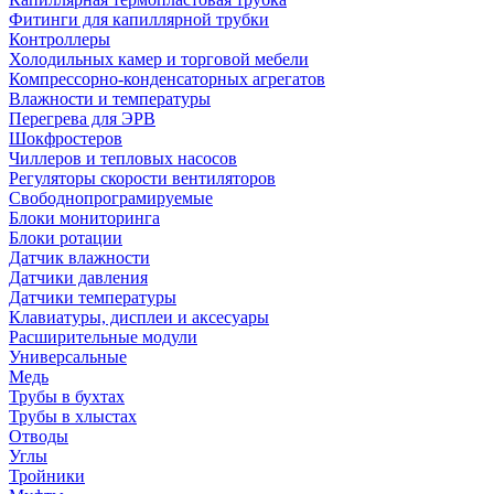
Фитинги для капиллярной трубки
Контроллеры
Холодильных камер и торговой мебели
Компрессорно-конденсаторных агрегатов
Влажности и температуры
Перегрева для ЭРВ
Шокфростеров
Чиллеров и тепловых насосов
Регуляторы скорости вентиляторов
Свободнопрограмируемые
Блоки мониторинга
Блоки ротации
Датчик влажности
Датчики давления
Датчики температуры
Клавиатуры, дисплеи и аксесуары
Расширительные модули
Универсальные
Медь
Трубы в бухтах
Трубы в хлыстах
Отводы
Углы
Тройники