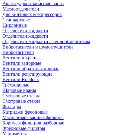
Аксессуары и запасные части
Маслоотделители
Для винтовых компрессоров
Стандартные
Циклонные
Отделители жидкости
Отделители жидкости
Отделители жидкости с теплообменником
Виброгасители и шумоглушители
Виброгасители
Вентили и краны
Вентили запорные
Вентили обратно-запорные
Вентили регулирующие
Вентили Rotalock
Трёхходовые
Шаровые краны
Смотровые стёкла
Смотровые стёкла
Фильтры
Катриджи фреоновые
Маслянные сварные фильтры
Корпусы фильтров разборные
Фреоновые фильтры
Манометры