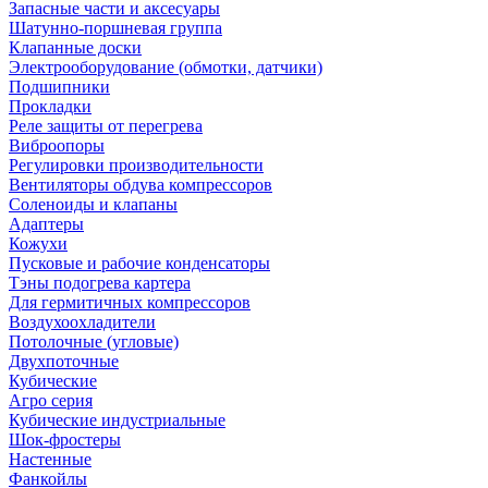
Запасные части и аксесуары
Шатунно-поршневая группа
Клапанные доски
Электрооборудование (обмотки, датчики)
Подшипники
Прокладки
Реле защиты от перегрева
Виброопоры
Регулировки производительности
Вентиляторы обдува компрессоров
Соленоиды и клапаны
Адаптеры
Кожухи
Пусковые и рабочие конденсаторы
Тэны подогрева картера
Для гермитичных компрессоров
Воздухоохладители
Потолочные (угловые)
Двухпоточные
Кубические
Агро серия
Кубические индустриальные
Шок-фростеры
Настенные
Фанкойлы