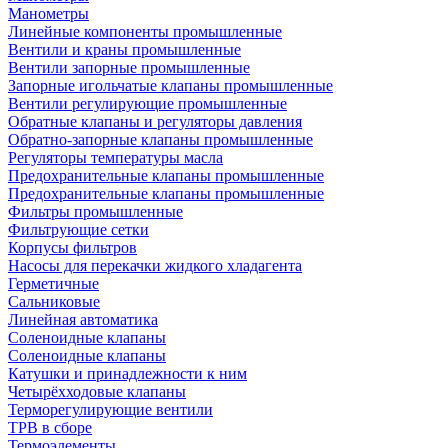
Манометры
Линейные компоненты промышленные
Вентили и краны промышленные
Вентили запорные промышленные
Запорные игольчатые клапаны промышленные
Вентили регулирующие промышленные
Обратные клапаны и регуляторы давления
Обратно-запорные клапаны промышленные
Регуляторы температуры масла
Предохранительные клапаны промышленные
Предохранительные клапаны промышленные
Фильтры промышленные
Фильтрующие сетки
Корпусы фильтров
Насосы для перекачки жидкого хладагента
Герметичные
Сальниковые
Линейная автоматика
Соленоидные клапаны
Соленоидные клапаны
Катушки и принадлежности к ним
Четырёхходовые клапаны
Терморегулирующие вентили
ТРВ в сборе
Термоэлементы