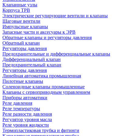
Клапанные узлы
Корпуса ТРВ
Электрические регулирующие вентили и клапаны
Шаговые вентили
Импульсные клапаны
Запасные части и аксесуары к ЭРВ
Обратные клапаны и регуляторы давления
Обратный клапан
Регуляторы давления
Предохранительные и дифференциальные клапаны
Дифференциальный клапан
Предохранительный клапан
Регуляторы давления
Линейная автоматика промышленная
Пилотные клапаны
Соленоидные клапаны промышленные
Клапаны с сервоприводным управлением
Приборы автоматики
Реле давления
Реле температуры
Реле разности давления
Регулятор уровня масла
Реле уровня жидкости
Термопластиковая трубка и фитинги
Капиллярная термопластовая трубка