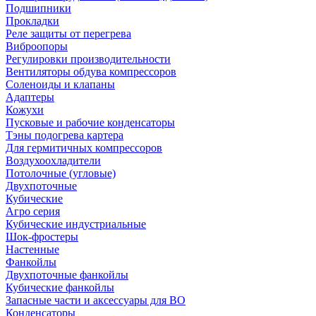
Подшипники
Прокладки
Реле защиты от перегрева
Виброопоры
Регулировки производительности
Вентиляторы обдува компрессоров
Соленоиды и клапаны
Адаптеры
Кожухи
Пусковые и рабочие конденсаторы
Тэны подогрева картера
Для гермитичных компрессоров
Воздухоохладители
Потолочные (угловые)
Двухпоточные
Кубические
Агро серия
Кубические индустриальные
Шок-фростеры
Настенные
Фанкойлы
Двухпоточные фанкойлы
Кубические фанкойлы
Запасные части и аксессуары для ВО
Конденсаторы