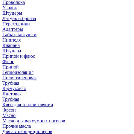
Проволока
Уголок
Штуцеры
Латунь и бронза
Переходники
Адаптеры
Гайки, заглушки
Ниппеля
Клапана
Штуцера
Припой и флюс
Флюс
Припой
Теплоизоляция
Полиэтиленовая
Трубная
Каучуковая
Листовая
Трубная
Клеи для теплоизоляции
Фреон
Масло
Масло для вакуумных насосов
Прочие масла
Для автокондиционеров