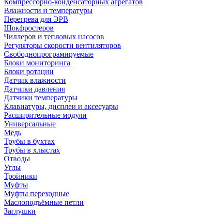
Компрессорно-конденсаторных агрегатов
Влажности и температуры
Перегрева для ЭРВ
Шокфростеров
Чиллеров и тепловых насосов
Регуляторы скорости вентиляторов
Свободнопрограмируемые
Блоки мониторинга
Блоки ротации
Датчик влажности
Датчики давления
Датчики температуры
Клавиатуры, дисплеи и аксесуары
Расширительные модули
Универсальные
Медь
Трубы в бухтах
Трубы в хлыстах
Отводы
Углы
Тройники
Муфты
Муфты переходные
Маслоподъёмные петли
Заглушки