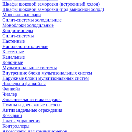
Шкафы шоковой заморозки (встроенный холод)
Шкафы шоковой заморозки (под выносной холод)
Морозильные лари
Сплит-системы холодильные
Моноблоки холодильные
Кондиционеры
Сплит-системы
Настенные
Напольно-потолочные
Кассетные
Канальные
Колонные
Мультизональные системы
Внутренние блоки мультизональных систем
Наружные блоки мультизональных систем
Чиллеры и фанкойлы
Фанкойл
Чиллер
Запасные части и аксессуары
Помпы и дренажные насосы
Антивандальные ограждения
Козырьки
Платы управления
Контроллеры
Аксессуары для кондиционеров