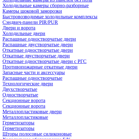
Холодильные камеры сборно-разборные
Камеры шоковой заморозки
Быстровозводимые холодильные комплексы
Сэндвич-панели PIR/PUR
Двери и ворота
Холодильные двери
Распашные одностворчатые двери
Распашные двустворчатые двери
Откатные одностворчатые двери
Откатные двустворчатые двери
Откатные одностворчатые двери с РГС
Противопожарные откатные двери
Запасные части и аксессуары
Распашные одностворчатые
Технологические двери
Двухстворчатые
Одностворчатые
Секционные ворота
Секционные ворота
Металлопластиковые двери
Металлопластиковые
Герметизаторы
Герметизаторы
Шторы полосовые силиконовые