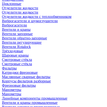
Циклонные
Отделители жидкости
Отделители жидкости
Отделители жидкости с теплообменником
Виброгасители и шумоглушители
Виброгасители
Вентили и краны
Вентили запорные
Вентили обратно-запорные
Вентили регулирующие
Вентили Rotalock
Трёхходовые
Шаровые краны
Смотровые стёкла
Смотровые стёкла
Фильтры
Катриджи фреоновые
Маслянные сварные фильтры
Корпусы фильтров разборные
Фреоновые фильтры
Манометры
Манометры
Линейные компоненты промышленные
Вентили и краны промышленные
Вентили запорные промышленные