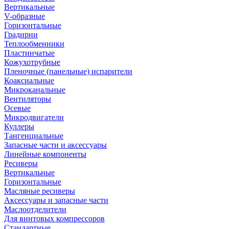
Вертикальные
V-образные
Горизонтальные
Градирни
Теплообменники
Пластинчатые
Кожухотрубные
Пленочные (панельные) испарители
Коаксиальные
Микроканальные
Вентиляторы
Осевые
Микродвигатели
Куллеры
Тангенциальные
Запасные части и аксессуары
Линейные компоненты
Ресиверы
Вертикальные
Горизонтальные
Масляные ресиверы
Аксессуары и запасные части
Маслоотделители
Для винтовых компрессоров
Стандартные