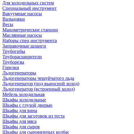
Для холодильных систем
Специальный инструмент
Вакуумные насосы
Вальцовки
Весы
Манометрические станции
Маслянные насосы
Наборы спец инструмента
Заправочные шланги
Трубогибы
Труборасширители
Труборезы
Горелки
Льдогенераторы
Льдогенераторы чешуйчатого льда
Льдогенератор (под выносной холод)
Льдогенератор (встроенный холод)
Мебель холодильная
Шкафы холодильные
Шкафы с глухой дверью
Шкафы для вина
Шкафы для заготовок из теста
Шкафы для мяса
Шкафы для сыров
Шкафы для сыровяленых колбас