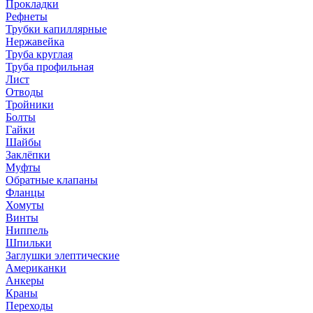
Прокладки
Рефнеты
Трубки капиллярные
Нержавейка
Труба круглая
Труба профильная
Лист
Отводы
Тройники
Болты
Гайки
Шайбы
Заклёпки
Муфты
Обратные клапаны
Фланцы
Хомуты
Винты
Ниппель
Шпильки
Заглушки элептические
Американки
Анкеры
Краны
Переходы