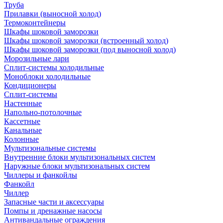
Труба
Прилавки (выносной холод)
Термоконтейнеры
Шкафы шоковой заморозки
Шкафы шоковой заморозки (встроенный холод)
Шкафы шоковой заморозки (под выносной холод)
Морозильные лари
Сплит-системы холодильные
Моноблоки холодильные
Кондиционеры
Сплит-системы
Настенные
Напольно-потолочные
Кассетные
Канальные
Колонные
Мультизональные системы
Внутренние блоки мультизональных систем
Наружные блоки мультизональных систем
Чиллеры и фанкойлы
Фанкойл
Чиллер
Запасные части и аксессуары
Помпы и дренажные насосы
Антивандальные ограждения