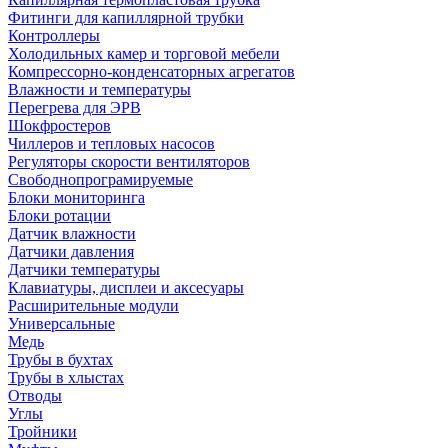
Фитинги для капиллярной трубки
Контроллеры
Холодильных камер и торговой мебели
Компрессорно-конденсаторных агрегатов
Влажности и температуры
Перегрева для ЭРВ
Шокфростеров
Чиллеров и тепловых насосов
Регуляторы скорости вентиляторов
Свободнопрограмируемые
Блоки мониторинга
Блоки ротации
Датчик влажности
Датчики давления
Датчики температуры
Клавиатуры, дисплеи и аксесуары
Расширительные модули
Универсальные
Медь
Трубы в бухтах
Трубы в хлыстах
Отводы
Углы
Тройники