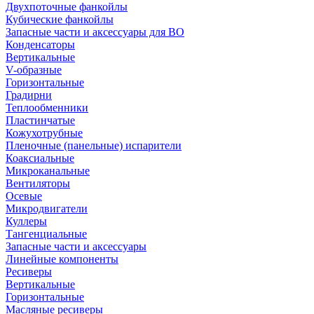
Двухпоточные фанкойлы
Кубические фанкойлы
Запасные части и аксессуары для ВО
Конденсаторы
Вертикальные
V-образные
Горизонтальные
Градирни
Теплообменники
Пластинчатые
Кожухотрубные
Пленочные (панельные) испарители
Коаксиальные
Микроканальные
Вентиляторы
Осевые
Микродвигатели
Куллеры
Тангенциальные
Запасные части и аксессуары
Линейные компоненты
Ресиверы
Вертикальные
Горизонтальные
Масляные ресиверы