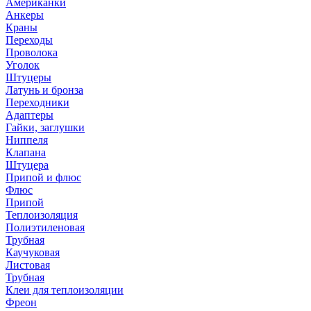
Американки
Анкеры
Краны
Переходы
Проволока
Уголок
Штуцеры
Латунь и бронза
Переходники
Адаптеры
Гайки, заглушки
Ниппеля
Клапана
Штуцера
Припой и флюс
Флюс
Припой
Теплоизоляция
Полиэтиленовая
Трубная
Каучуковая
Листовая
Трубная
Клеи для теплоизоляции
Фреон