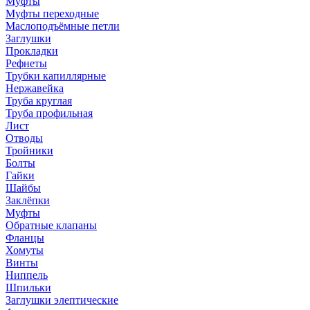
Муфты
Муфты переходные
Маслоподъёмные петли
Заглушки
Прокладки
Рефнеты
Трубки капиллярные
Нержавейка
Труба круглая
Труба профильная
Лист
Отводы
Тройники
Болты
Гайки
Шайбы
Заклёпки
Муфты
Обратные клапаны
Фланцы
Хомуты
Винты
Ниппель
Шпильки
Заглушки элептические