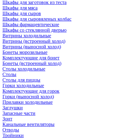
Шкафы для заготовок из теста
Шкафы для мяса
Шкафы для сыров
Шкафы для сыровяленых колбас
Шкафы фармацевтические
Шкафы со стеклянной дверью
Витрины холодильные
Витрины (встроенный холод)
Витрины (выносной холод)
Бонеты морозильные
Комплектующие для бонет
Бонеты (встроенный холод)
Столы холодильные
Столы
Столы для пиццы
Горки холодильные
Комплектующие для горок
Горки (выносной холод)
Прилавки холодильные
Заглушки
Запасные части
Зонт
Канальные вентиляторы
Отводы
Тройники