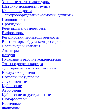
Запасные части и аксесуары
Шатунно-поршневая группа
Клапанные доски
Электрооборудование (обмотки, датчики)
Подшипники
Прокладки
Реле защиты от перегрева
Виброопоры
Регулировки производительности
Вентиляторы обдува компрессоров
Соленоиды и клапаны
Адаптеры
Кожухи
Пусковые и рабочие конденсаторы
Тэны подогрева картера
Для гермитичных компрессоров
Воздухоохладители
Потолочные (угловые)
Двухпоточные
Кубические
Агро серия
Кубические индустриальные
Шок-фростеры
Настенные
Фанкойлы