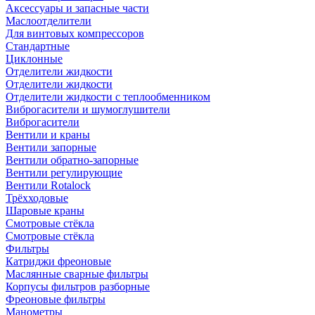
Аксессуары и запасные части
Маслоотделители
Для винтовых компрессоров
Стандартные
Циклонные
Отделители жидкости
Отделители жидкости
Отделители жидкости с теплообменником
Виброгасители и шумоглушители
Виброгасители
Вентили и краны
Вентили запорные
Вентили обратно-запорные
Вентили регулирующие
Вентили Rotalock
Трёхходовые
Шаровые краны
Смотровые стёкла
Смотровые стёкла
Фильтры
Катриджи фреоновые
Маслянные сварные фильтры
Корпусы фильтров разборные
Фреоновые фильтры
Манометры