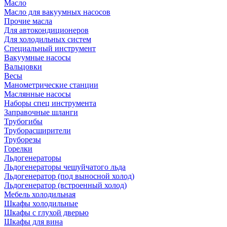
Масло
Масло для вакуумных насосов
Прочие масла
Для автокондиционеров
Для холодильных систем
Специальный инструмент
Вакуумные насосы
Вальцовки
Весы
Манометрические станции
Маслянные насосы
Наборы спец инструмента
Заправочные шланги
Трубогибы
Труборасширители
Труборезы
Горелки
Льдогенераторы
Льдогенераторы чешуйчатого льда
Льдогенератор (под выносной холод)
Льдогенератор (встроенный холод)
Мебель холодильная
Шкафы холодильные
Шкафы с глухой дверью
Шкафы для вина