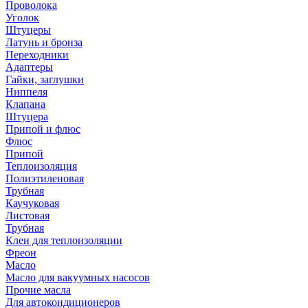
Проволока
Уголок
Штуцеры
Латунь и бронза
Переходники
Адаптеры
Гайки, заглушки
Ниппеля
Клапана
Штуцера
Припой и флюс
Флюс
Припой
Теплоизоляция
Полиэтиленовая
Трубная
Каучуковая
Листовая
Трубная
Клеи для теплоизоляции
Фреон
Масло
Масло для вакуумных насосов
Прочие масла
Для автокондиционеров