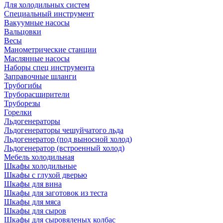
Для холодильных систем
Специальный инструмент
Вакуумные насосы
Вальцовки
Весы
Манометрические станции
Маслянные насосы
Наборы спец инструмента
Заправочные шланги
Трубогибы
Труборасширители
Труборезы
Горелки
Льдогенераторы
Льдогенераторы чешуйчатого льда
Льдогенератор (под выносной холод)
Льдогенератор (встроенный холод)
Мебель холодильная
Шкафы холодильные
Шкафы с глухой дверью
Шкафы для вина
Шкафы для заготовок из теста
Шкафы для мяса
Шкафы для сыров
Шкафы для сыровяленых колбас