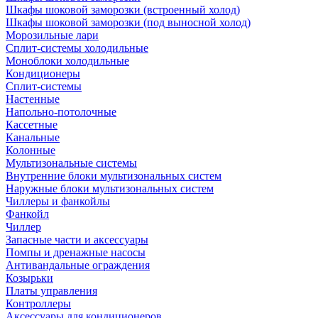
Шкафы шоковой заморозки (встроенный холод)
Шкафы шоковой заморозки (под выносной холод)
Морозильные лари
Сплит-системы холодильные
Моноблоки холодильные
Кондиционеры
Сплит-системы
Настенные
Напольно-потолочные
Кассетные
Канальные
Колонные
Мультизональные системы
Внутренние блоки мультизональных систем
Наружные блоки мультизональных систем
Чиллеры и фанкойлы
Фанкойл
Чиллер
Запасные части и аксессуары
Помпы и дренажные насосы
Антивандальные ограждения
Козырьки
Платы управления
Контроллеры
Аксессуары для кондиционеров