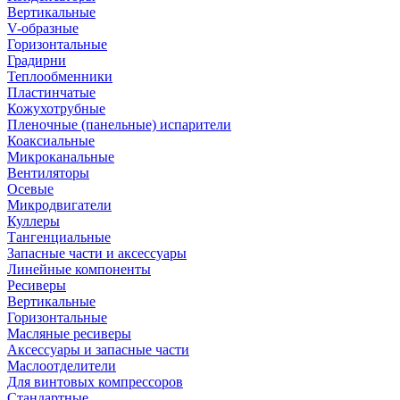
Вертикальные
V-образные
Горизонтальные
Градирни
Теплообменники
Пластинчатые
Кожухотрубные
Пленочные (панельные) испарители
Коаксиальные
Микроканальные
Вентиляторы
Осевые
Микродвигатели
Куллеры
Тангенциальные
Запасные части и аксессуары
Линейные компоненты
Ресиверы
Вертикальные
Горизонтальные
Масляные ресиверы
Аксессуары и запасные части
Маслоотделители
Для винтовых компрессоров
Стандартные