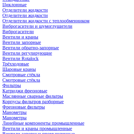
Циклонные
Отделители жидкости
Отделители жидкости
Отделители жидкости с теплообменником
Виброгасители и шумоглушители
Виброгасители
Вентили и краны
Вентили запорные
Вентили обратно-запорные
Вентили регулирующие
Вентили Rotalock
Трёхходовые
Шаровые краны
Смотровые стёкла
Смотровые стёкла
Фильтры
Катриджи фреоновые
Маслянные сварные фильтры
Корпусы фильтров разборные
Фреоновые фильтры
Манометры
Манометры
Линейные компоненты промышленные
Вентили и краны промышленные
Вентили запорные промышленные