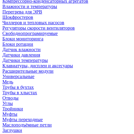
Компрессорно-конденсаторных агрегатов
Влажности и температуры
Перегрева для ЭРВ
Шокфростеров
Чиллеров и тепловых насосов
Регуляторы скорости вентиляторов
Свободнопрограмируемые
Блоки мониторинга
Блоки ротации
Датчик влажности
Датчики давления
Датчики температуры
Клавиатуры, дисплеи и аксесуары
Расширительные модули
Универсальные
Медь
Трубы в бухтах
Трубы в хлыстах
Отводы
Углы
Тройники
Муфты
Муфты переходные
Маслоподъёмные петли
Заглушки