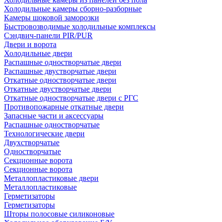
Холодильные камеры сборно-разборные
Камеры шоковой заморозки
Быстровозводимые холодильные комплексы
Сэндвич-панели PIR/PUR
Двери и ворота
Холодильные двери
Распашные одностворчатые двери
Распашные двустворчатые двери
Откатные одностворчатые двери
Откатные двустворчатые двери
Откатные одностворчатые двери с РГС
Противопожарные откатные двери
Запасные части и аксессуары
Распашные одностворчатые
Технологические двери
Двухстворчатые
Одностворчатые
Секционные ворота
Секционные ворота
Металлопластиковые двери
Металлопластиковые
Герметизаторы
Герметизаторы
Шторы полосовые силиконовые