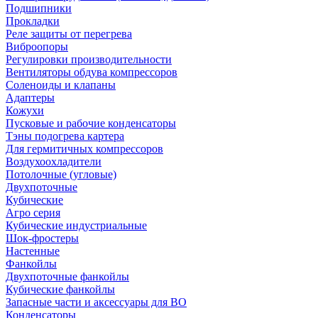
Подшипники
Прокладки
Реле защиты от перегрева
Виброопоры
Регулировки производительности
Вентиляторы обдува компрессоров
Соленоиды и клапаны
Адаптеры
Кожухи
Пусковые и рабочие конденсаторы
Тэны подогрева картера
Для гермитичных компрессоров
Воздухоохладители
Потолочные (угловые)
Двухпоточные
Кубические
Агро серия
Кубические индустриальные
Шок-фростеры
Настенные
Фанкойлы
Двухпоточные фанкойлы
Кубические фанкойлы
Запасные части и аксессуары для ВО
Конденсаторы