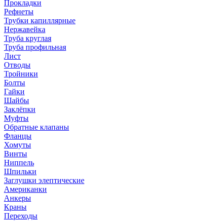
Прокладки
Рефнеты
Трубки капиллярные
Нержавейка
Труба круглая
Труба профильная
Лист
Отводы
Тройники
Болты
Гайки
Шайбы
Заклёпки
Муфты
Обратные клапаны
Фланцы
Хомуты
Винты
Ниппель
Шпильки
Заглушки элептические
Американки
Анкеры
Краны
Переходы