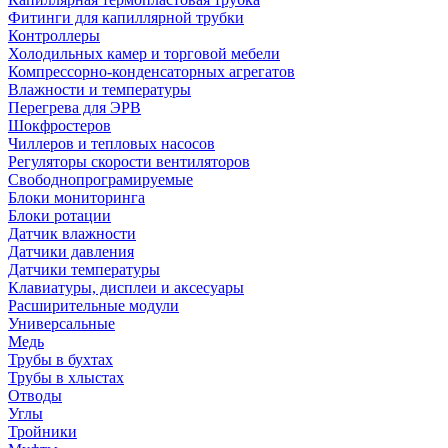
Фитинги для капиллярной трубки
Контроллеры
Холодильных камер и торговой мебели
Компрессорно-конденсаторных агрегатов
Влажности и температуры
Перегрева для ЭРВ
Шокфростеров
Чиллеров и тепловых насосов
Регуляторы скорости вентиляторов
Свободнопрограмируемые
Блоки мониторинга
Блоки ротации
Датчик влажности
Датчики давления
Датчики температуры
Клавиатуры, дисплеи и аксесуары
Расширительные модули
Универсальные
Медь
Трубы в бухтах
Трубы в хлыстах
Отводы
Углы
Тройники