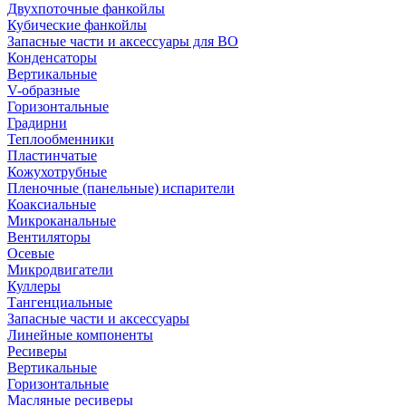
Двухпоточные фанкойлы
Кубические фанкойлы
Запасные части и аксессуары для ВО
Конденсаторы
Вертикальные
V-образные
Горизонтальные
Градирни
Теплообменники
Пластинчатые
Кожухотрубные
Пленочные (панельные) испарители
Коаксиальные
Микроканальные
Вентиляторы
Осевые
Микродвигатели
Куллеры
Тангенциальные
Запасные части и аксессуары
Линейные компоненты
Ресиверы
Вертикальные
Горизонтальные
Масляные ресиверы