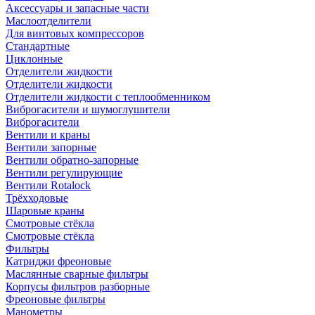
Аксессуары и запасные части
Маслоотделители
Для винтовых компрессоров
Стандартные
Циклонные
Отделители жидкости
Отделители жидкости
Отделители жидкости с теплообменником
Виброгасители и шумоглушители
Виброгасители
Вентили и краны
Вентили запорные
Вентили обратно-запорные
Вентили регулирующие
Вентили Rotalock
Трёхходовые
Шаровые краны
Смотровые стёкла
Смотровые стёкла
Фильтры
Катриджи фреоновые
Маслянные сварные фильтры
Корпусы фильтров разборные
Фреоновые фильтры
Манометры