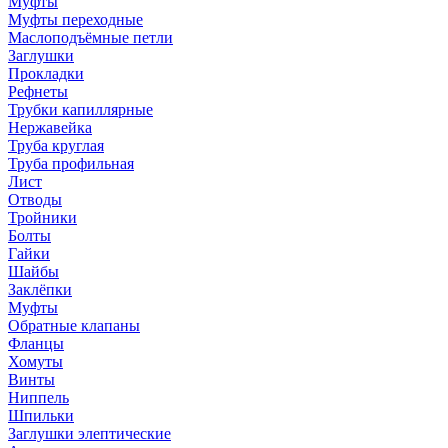
Муфты
Муфты переходные
Маслоподъёмные петли
Заглушки
Прокладки
Рефнеты
Трубки капиллярные
Нержавейка
Труба круглая
Труба профильная
Лист
Отводы
Тройники
Болты
Гайки
Шайбы
Заклёпки
Муфты
Обратные клапаны
Фланцы
Хомуты
Винты
Ниппель
Шпильки
Заглушки элептические