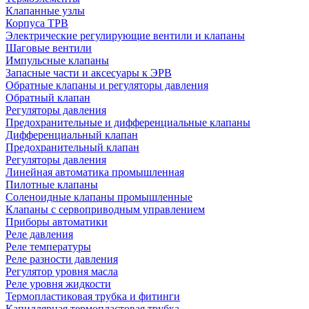
Клапанные узлы
Корпуса ТРВ
Электрические регулирующие вентили и клапаны
Шаговые вентили
Импульсные клапаны
Запасные части и аксесуары к ЭРВ
Обратные клапаны и регуляторы давления
Обратный клапан
Регуляторы давления
Предохранительные и дифференциальные клапаны
Дифференциальный клапан
Предохранительный клапан
Регуляторы давления
Линейная автоматика промышленная
Пилотные клапаны
Соленоидные клапаны промышленные
Клапаны с сервоприводным управлением
Приборы автоматики
Реле давления
Реле температуры
Реле разности давления
Регулятор уровня масла
Реле уровня жидкости
Термопластиковая трубка и фитинги
Капиллярная термопластовая трубка