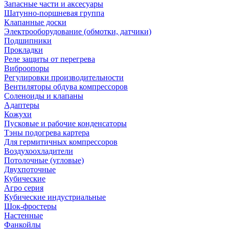
Запасные части и аксесуары
Шатунно-поршневая группа
Клапанные доски
Электрооборудование (обмотки, датчики)
Подшипники
Прокладки
Реле защиты от перегрева
Виброопоры
Регулировки производительности
Вентиляторы обдува компрессоров
Соленоиды и клапаны
Адаптеры
Кожухи
Пусковые и рабочие конденсаторы
Тэны подогрева картера
Для гермитичных компрессоров
Воздухоохладители
Потолочные (угловые)
Двухпоточные
Кубические
Агро серия
Кубические индустриальные
Шок-фростеры
Настенные
Фанкойлы