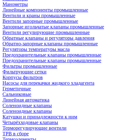
Манометры
Линейные компоненты промышленные
Вентили и краны промышленные
Вентили запорные промышленные
Запорные игольчатые клапаны промышленные
Вентили регулирующие промышленные
Обратные клапаны и регуляторы давления
Обратно-запорные клапаны промышленные
Регуляторы температуры масла
Предохранительные клапаны промышленные
Предохранительные клапаны промышленные
Фильтры промышленные
Фильтрующие сетки
Корпусы фильтров
Насосы для перекачки жидкого хладагента
Герметичные
Сальниковые
Линейная автоматика
Соленоидные клапаны
Соленоидные клапаны
Катушки и принадлежности к ним
Четырёхходовые клапаны
Терморегулирующие вентили
ТРВ в сборе
Термоэлементы