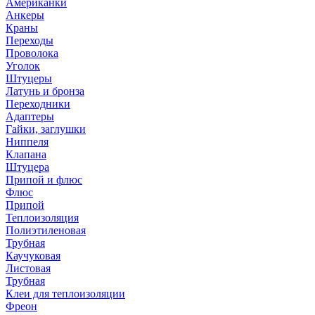
Американки
Анкеры
Краны
Переходы
Проволока
Уголок
Штуцеры
Латунь и бронза
Переходники
Адаптеры
Гайки, заглушки
Ниппеля
Клапана
Штуцера
Припой и флюс
Флюс
Припой
Теплоизоляция
Полиэтиленовая
Трубная
Каучуковая
Листовая
Трубная
Клеи для теплоизоляции
Фреон