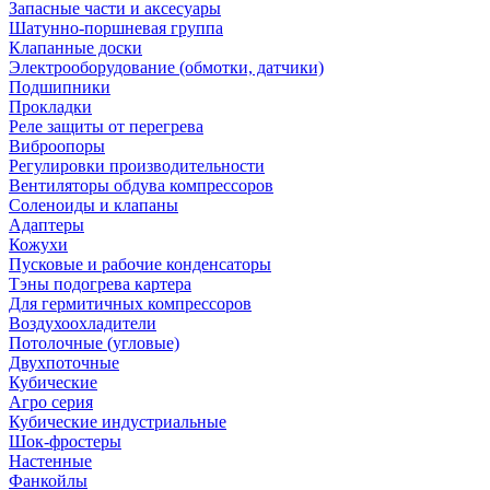
Запасные части и аксесуары
Шатунно-поршневая группа
Клапанные доски
Электрооборудование (обмотки, датчики)
Подшипники
Прокладки
Реле защиты от перегрева
Виброопоры
Регулировки производительности
Вентиляторы обдува компрессоров
Соленоиды и клапаны
Адаптеры
Кожухи
Пусковые и рабочие конденсаторы
Тэны подогрева картера
Для гермитичных компрессоров
Воздухоохладители
Потолочные (угловые)
Двухпоточные
Кубические
Агро серия
Кубические индустриальные
Шок-фростеры
Настенные
Фанкойлы