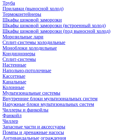
Труба
Прилавки (выносной холод)
Термоконтейнеры
Шкафы шоковой заморозки
Шкафы шоковой заморозки (встроенный холод)
Шкафы шоковой заморозки (под выносной холод)
Морозильные лари
Сплит-системы холодильные
Моноблоки холодильные
Кондиционеры
Сплит-системы
Настенные
Напольно-потолочные
Кассетные
Канальные
Колонные
Мультизональные системы
Внутренние блоки мультизональных систем
Наружные блоки мультизональных систем
Чиллеры и фанкойлы
Фанкойл
Чиллер
Запасные части и аксессуары
Помпы и дренажные насосы
Антивандальные ограждения