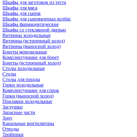
Шкафы для заготовок из теста
Шкафы для мяса
Шкафы для сыров
Шкафы для сыровяленых колбас
Шкафы фармацевтические
Шкафы со стеклянной дверью
Витрины холодильные
Витрины (встроенный холод)
Витрины (выносной холод)
Бонеты морозильные
Комплектующие для бонет
Бонеты (встроенный холод)
Столы холодильные
Столы
Столы для пиццы
Горки холодильные
Комплектующие для горок
Горки (выносной холод)
Прилавки холодильные
Заглушки
Запасные части
Зонт
Канальные вентиляторы
Отводы
Тройники