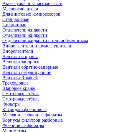
Аксессуары и запасные части
Маслоотделители
Для винтовых компрессоров
Стандартные
Циклонные
Отделители жидкости
Отделители жидкости
Отделители жидкости с теплообменником
Виброгасители и шумоглушители
Виброгасители
Вентили и краны
Вентили запорные
Вентили обратно-запорные
Вентили регулирующие
Вентили Rotalock
Трёхходовые
Шаровые краны
Смотровые стёкла
Смотровые стёкла
Фильтры
Катриджи фреоновые
Маслянные сварные фильтры
Корпусы фильтров разборные
Фреоновые фильтры
Манометры