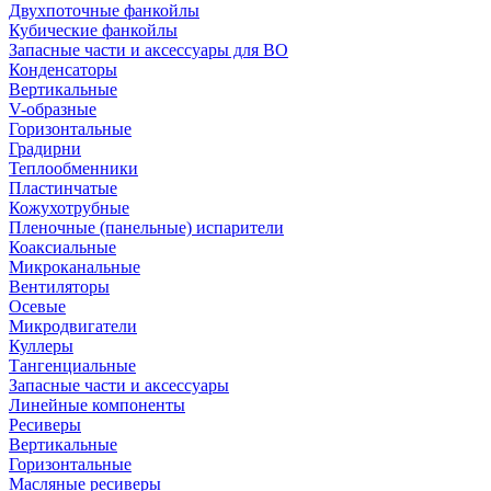
Двухпоточные фанкойлы
Кубические фанкойлы
Запасные части и аксессуары для ВО
Конденсаторы
Вертикальные
V-образные
Горизонтальные
Градирни
Теплообменники
Пластинчатые
Кожухотрубные
Пленочные (панельные) испарители
Коаксиальные
Микроканальные
Вентиляторы
Осевые
Микродвигатели
Куллеры
Тангенциальные
Запасные части и аксессуары
Линейные компоненты
Ресиверы
Вертикальные
Горизонтальные
Масляные ресиверы