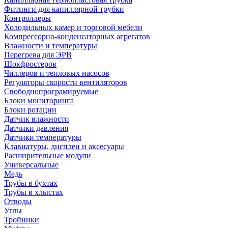
Фитинги для капиллярной трубки
Контроллеры
Холодильных камер и торговой мебели
Компрессорно-конденсаторных агрегатов
Влажности и температуры
Перегрева для ЭРВ
Шокфростеров
Чиллеров и тепловых насосов
Регуляторы скорости вентиляторов
Свободнопрограмируемые
Блоки мониторинга
Блоки ротации
Датчик влажности
Датчики давления
Датчики температуры
Клавиатуры, дисплеи и аксесуары
Расширительные модули
Универсальные
Медь
Трубы в бухтах
Трубы в хлыстах
Отводы
Углы
Тройники