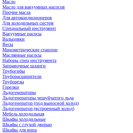
Масло
Масло для вакуумных насосов
Прочие масла
Для автокондиционеров
Для холодильных систем
Специальный инструмент
Вакуумные насосы
Вальцовки
Весы
Манометрические станции
Маслянные насосы
Наборы спец инструмента
Заправочные шланги
Трубогибы
Труборасширители
Труборезы
Горелки
Льдогенераторы
Льдогенераторы чешуйчатого льда
Льдогенератор (под выносной холод)
Льдогенератор (встроенный холод)
Мебель холодильная
Шкафы холодильные
Шкафы с глухой дверью
Шкафы для вина