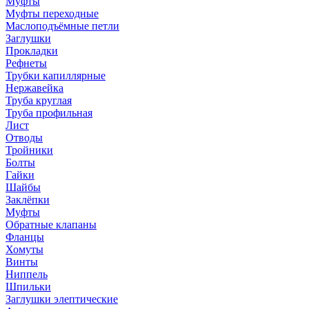
Муфты
Муфты переходные
Маслоподъёмные петли
Заглушки
Прокладки
Рефнеты
Трубки капиллярные
Нержавейка
Труба круглая
Труба профильная
Лист
Отводы
Тройники
Болты
Гайки
Шайбы
Заклёпки
Муфты
Обратные клапаны
Фланцы
Хомуты
Винты
Ниппель
Шпильки
Заглушки элептические