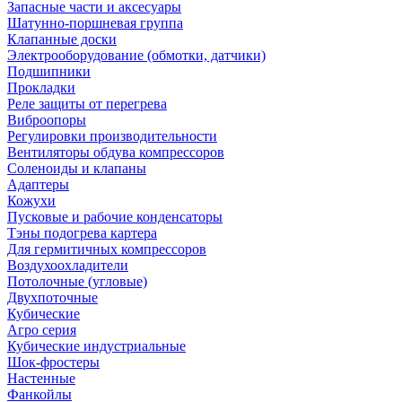
Запасные части и аксесуары
Шатунно-поршневая группа
Клапанные доски
Электрооборудование (обмотки, датчики)
Подшипники
Прокладки
Реле защиты от перегрева
Виброопоры
Регулировки производительности
Вентиляторы обдува компрессоров
Соленоиды и клапаны
Адаптеры
Кожухи
Пусковые и рабочие конденсаторы
Тэны подогрева картера
Для гермитичных компрессоров
Воздухоохладители
Потолочные (угловые)
Двухпоточные
Кубические
Агро серия
Кубические индустриальные
Шок-фростеры
Настенные
Фанкойлы