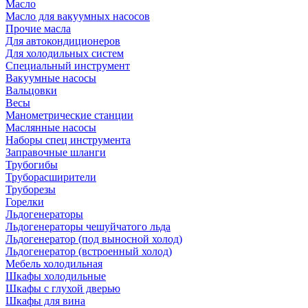
Масло
Масло для вакуумных насосов
Прочие масла
Для автокондиционеров
Для холодильных систем
Специальный инструмент
Вакуумные насосы
Вальцовки
Весы
Манометрические станции
Маслянные насосы
Наборы спец инструмента
Заправочные шланги
Трубогибы
Труборасширители
Труборезы
Горелки
Льдогенераторы
Льдогенераторы чешуйчатого льда
Льдогенератор (под выносной холод)
Льдогенератор (встроенный холод)
Мебель холодильная
Шкафы холодильные
Шкафы с глухой дверью
Шкафы для вина