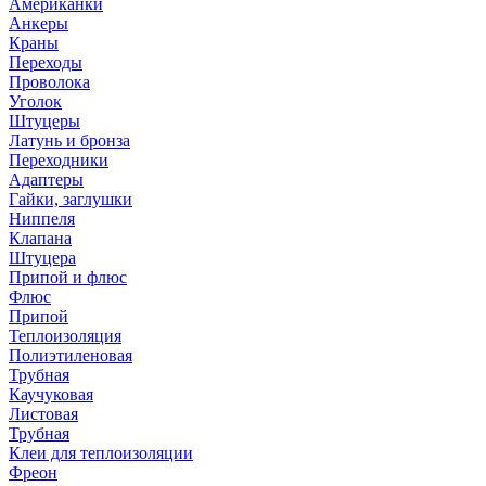
Американки
Анкеры
Краны
Переходы
Проволока
Уголок
Штуцеры
Латунь и бронза
Переходники
Адаптеры
Гайки, заглушки
Ниппеля
Клапана
Штуцера
Припой и флюс
Флюс
Припой
Теплоизоляция
Полиэтиленовая
Трубная
Каучуковая
Листовая
Трубная
Клеи для теплоизоляции
Фреон