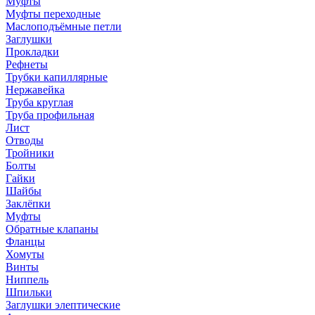
Муфты
Муфты переходные
Маслоподъёмные петли
Заглушки
Прокладки
Рефнеты
Трубки капиллярные
Нержавейка
Труба круглая
Труба профильная
Лист
Отводы
Тройники
Болты
Гайки
Шайбы
Заклёпки
Муфты
Обратные клапаны
Фланцы
Хомуты
Винты
Ниппель
Шпильки
Заглушки элептические