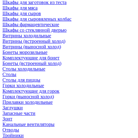
Шкафы для заготовок из теста
Шкафы для мяса
Шкафы для сыров
Шкафы для сыровяленых колбас
Шкафы фармацевтические
Шкафы со стеклянной дверью
Витрины холодильные
Витрины (встроенный холод)
Витрины (выносной холод)
Бонеты морозильные
Комплектующие для бонет
Бонеты (встроенный холод)
Столы холодильные
Столы
Столы для пиццы
Горки холодильные
Комплектующие для горок
Горки (выносной холод)
Прилавки холодильные
Заглушки
Запасные части
Зонт
Канальные вентиляторы
Отводы
Тройники