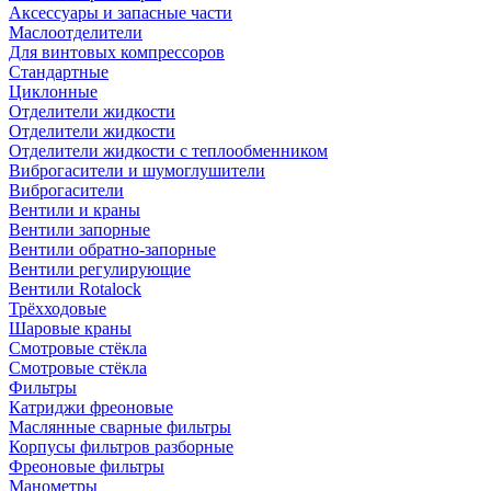
Аксессуары и запасные части
Маслоотделители
Для винтовых компрессоров
Стандартные
Циклонные
Отделители жидкости
Отделители жидкости
Отделители жидкости с теплообменником
Виброгасители и шумоглушители
Виброгасители
Вентили и краны
Вентили запорные
Вентили обратно-запорные
Вентили регулирующие
Вентили Rotalock
Трёхходовые
Шаровые краны
Смотровые стёкла
Смотровые стёкла
Фильтры
Катриджи фреоновые
Маслянные сварные фильтры
Корпусы фильтров разборные
Фреоновые фильтры
Манометры