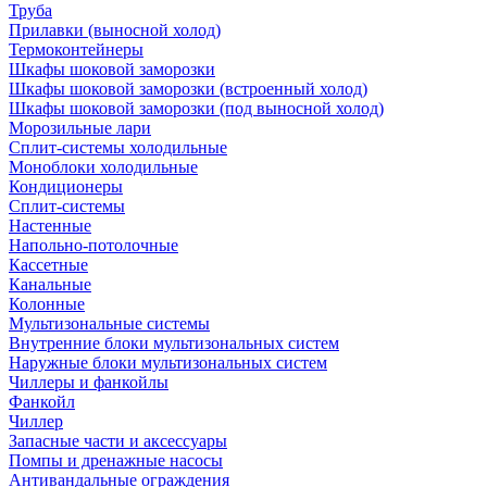
Труба
Прилавки (выносной холод)
Термоконтейнеры
Шкафы шоковой заморозки
Шкафы шоковой заморозки (встроенный холод)
Шкафы шоковой заморозки (под выносной холод)
Морозильные лари
Сплит-системы холодильные
Моноблоки холодильные
Кондиционеры
Сплит-системы
Настенные
Напольно-потолочные
Кассетные
Канальные
Колонные
Мультизональные системы
Внутренние блоки мультизональных систем
Наружные блоки мультизональных систем
Чиллеры и фанкойлы
Фанкойл
Чиллер
Запасные части и аксессуары
Помпы и дренажные насосы
Антивандальные ограждения