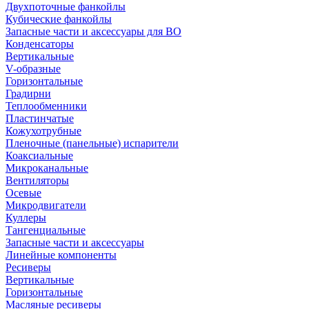
Двухпоточные фанкойлы
Кубические фанкойлы
Запасные части и аксессуары для ВО
Конденсаторы
Вертикальные
V-образные
Горизонтальные
Градирни
Теплообменники
Пластинчатые
Кожухотрубные
Пленочные (панельные) испарители
Коаксиальные
Микроканальные
Вентиляторы
Осевые
Микродвигатели
Куллеры
Тангенциальные
Запасные части и аксессуары
Линейные компоненты
Ресиверы
Вертикальные
Горизонтальные
Масляные ресиверы