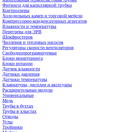
Фитинги для капиллярной трубки
Контроллеры
Холодильных камер и торговой мебели
Компрессорно-конденсаторных агрегатов
Влажности и температуры
Перегрева для ЭРВ
Шокфростеров
Чиллеров и тепловых насосов
Регуляторы скорости вентиляторов
Свободнопрограмируемые
Блоки мониторинга
Блоки ротации
Датчик влажности
Датчики давления
Датчики температуры
Клавиатуры, дисплеи и аксесуары
Расширительные модули
Универсальные
Медь
Трубы в бухтах
Трубы в хлыстах
Отводы
Углы
Тройники