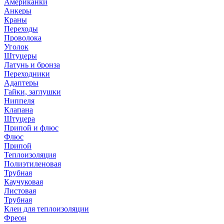
Американки
Анкеры
Краны
Переходы
Проволока
Уголок
Штуцеры
Латунь и бронза
Переходники
Адаптеры
Гайки, заглушки
Ниппеля
Клапана
Штуцера
Припой и флюс
Флюс
Припой
Теплоизоляция
Полиэтиленовая
Трубная
Каучуковая
Листовая
Трубная
Клеи для теплоизоляции
Фреон