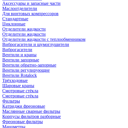
Аксессуары и запасные части
Маслоотделители
Для винтовых компрессоров
Стандартные
Циклонные
Отделители жидкости
Отделители жидкости
Отделители жидкости с теплообменником
Виброгасители и шумоглушители
Виброгасители
Вентили и краны
Вентили запорные
Вентили обратно-запорные
Вентили регулирующие
Вентили Rotalock
Трёхходовые
Шаровые краны
Смотровые стёкла
Смотровые стёкла
Фильтры
Катриджи фреоновые
Маслянные сварные фильтры
Корпусы фильтров разборные
Фреоновые фильтры
Манометры