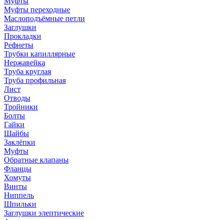
Муфты
Муфты переходные
Маслоподъёмные петли
Заглушки
Прокладки
Рефнеты
Трубки капиллярные
Нержавейка
Труба круглая
Труба профильная
Лист
Отводы
Тройники
Болты
Гайки
Шайбы
Заклёпки
Муфты
Обратные клапаны
Фланцы
Хомуты
Винты
Ниппель
Шпильки
Заглушки элептические