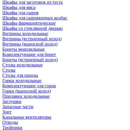
Шкафы для заготовок из теста
Шкафы для мяса
Шкафы для сыров
Шкафы для сыровяленых колбас
Шкафы фармацевтические
Шкафы со стеклянной дверью
Витрины холодильные
Витрины (встроенный холод)
Витрины (выносной холод)
Бонеты морозильные
Комплектующие для бонет
Бонеты (встроенный холод)
Столы холодильные
Столы
Столы для пиццы
Горки холодильные
Комплектующие для горок
Горки (выносной холод)
Прилавки холодильные
Заглушки
Запасные части
Зонт
Канальные вентиляторы
Отводы
Тройники