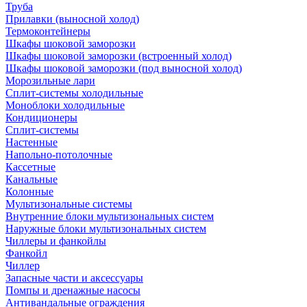
Труба
Прилавки (выносной холод)
Термоконтейнеры
Шкафы шоковой заморозки
Шкафы шоковой заморозки (встроенный холод)
Шкафы шоковой заморозки (под выносной холод)
Морозильные лари
Сплит-системы холодильные
Моноблоки холодильные
Кондиционеры
Сплит-системы
Настенные
Напольно-потолочные
Кассетные
Канальные
Колонные
Мультизональные системы
Внутренние блоки мультизональных систем
Наружные блоки мультизональных систем
Чиллеры и фанкойлы
Фанкойл
Чиллер
Запасные части и аксессуары
Помпы и дренажные насосы
Антивандальные ограждения