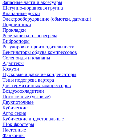
Запасные части и аксесуары
Шатунно-поршневая группа
Клапанные доски
Электрооборудование (обмотки, датчики)
Подшипники
Прокладки
Реле защиты от перегрева
Виброопоры
Регулировки производительности
Вентиляторы обдува компрессоров
Соленоиды и клапаны
Адаптеры
Кожухи
Пусковые и рабочие конденсаторы
Тэны подогрева картера
Для гермитичных компрессоров
Воздухоохладители
Потолочные (угловые)
Двухпоточные
Кубические
Агро серия
Кубические индустриальные
Шок-фростеры
Настенные
Фанкойлы