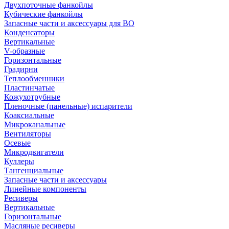
Двухпоточные фанкойлы
Кубические фанкойлы
Запасные части и аксессуары для ВО
Конденсаторы
Вертикальные
V-образные
Горизонтальные
Градирни
Теплообменники
Пластинчатые
Кожухотрубные
Пленочные (панельные) испарители
Коаксиальные
Микроканальные
Вентиляторы
Осевые
Микродвигатели
Куллеры
Тангенциальные
Запасные части и аксессуары
Линейные компоненты
Ресиверы
Вертикальные
Горизонтальные
Масляные ресиверы