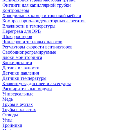
Фитинги для капиллярной трубки
Контроллеры
Холодильных камер и торговой мебели
Компрессорно-конденсаторных агрегатов
Влажности и температуры
Перегрева для ЭРВ
Шокфростеров
Чиллеров и тепловых насосов
Регуляторы скорости вентиляторов
Свободнопрограмируемые
Блоки мониторинга
Блоки ротации
Датчик влажности
Датчики давления
Датчики температуры
Клавиатуры, дисплеи и аксесуары
Расширительные модули
Универсальные
Медь
Трубы в бухтах
Трубы в хлыстах
Отводы
Углы
Тройники