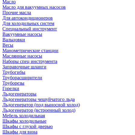
Масло
Масло для вакуумных насосов
Прочие масла
Для автокондиционеров
Для холодильных систем
Специальный инструмент
Вакуумные насосы
Вальцовки
Весы
Манометрические станции
Маслянные насосы
Наборы спец инструмента
Заправочные шланги
Трубогибы
Труборасширители
Труборезы
Горелки
Льдогенераторы
Льдогенераторы чешуйчатого льда
Льдогенератор (под выносной холод)
Льдогенератор (встроенный холод)
Мебель холодильная
Шкафы холодильные
Шкафы с глухой дверью
Шкафы для вина