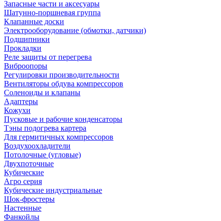
Запасные части и аксесуары
Шатунно-поршневая группа
Клапанные доски
Электрооборудование (обмотки, датчики)
Подшипники
Прокладки
Реле защиты от перегрева
Виброопоры
Регулировки производительности
Вентиляторы обдува компрессоров
Соленоиды и клапаны
Адаптеры
Кожухи
Пусковые и рабочие конденсаторы
Тэны подогрева картера
Для гермитичных компрессоров
Воздухоохладители
Потолочные (угловые)
Двухпоточные
Кубические
Агро серия
Кубические индустриальные
Шок-фростеры
Настенные
Фанкойлы