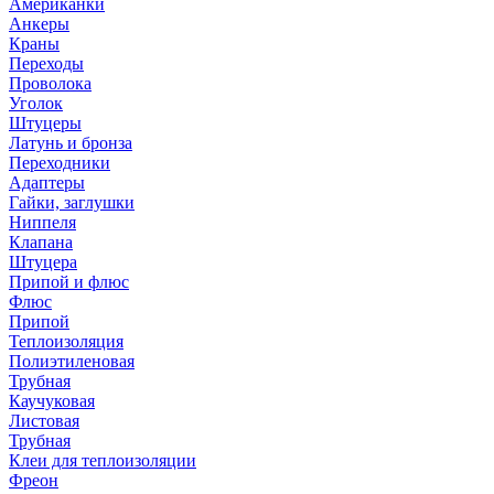
Американки
Анкеры
Краны
Переходы
Проволока
Уголок
Штуцеры
Латунь и бронза
Переходники
Адаптеры
Гайки, заглушки
Ниппеля
Клапана
Штуцера
Припой и флюс
Флюс
Припой
Теплоизоляция
Полиэтиленовая
Трубная
Каучуковая
Листовая
Трубная
Клеи для теплоизоляции
Фреон