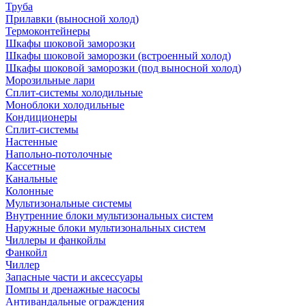
Труба
Прилавки (выносной холод)
Термоконтейнеры
Шкафы шоковой заморозки
Шкафы шоковой заморозки (встроенный холод)
Шкафы шоковой заморозки (под выносной холод)
Морозильные лари
Сплит-системы холодильные
Моноблоки холодильные
Кондиционеры
Сплит-системы
Настенные
Напольно-потолочные
Кассетные
Канальные
Колонные
Мультизональные системы
Внутренние блоки мультизональных систем
Наружные блоки мультизональных систем
Чиллеры и фанкойлы
Фанкойл
Чиллер
Запасные части и аксессуары
Помпы и дренажные насосы
Антивандальные ограждения