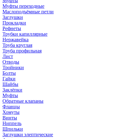
Муфты
Муфты переходные
Маслоподъёмные петли
Заглушки
Прокладки
Рефнеты
Трубки капиллярные
Нержавейка
Труба круглая
Труба профильная
Лист
Отводы
Тройники
Болты
Гайки
Шайбы
Заклёпки
Муфты
Обратные клапаны
Фланцы
Хомуты
Винты
Ниппель
Шпильки
Заглушки элептические