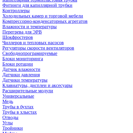
Фитинги для капиллярной трубки
Контроллеры
Холодильных камер и торговой мебели
Компрессорно-конденсаторных агрегатов
Влажности и температуры
Перегрева для ЭРВ
Шокфростеров
Чиллеров и тепловых насосов
Регуляторы скорости вентиляторов
Свободнопрограмируемые
Блоки мониторинга
Блоки ротации
Датчик влажности
Датчики давления
Датчики температуры
Клавиатуры, дисплеи и аксесуары
Расширительные модули
Универсальные
Медь
Трубы в бухтах
Трубы в хлыстах
Отводы
Углы
Тройники