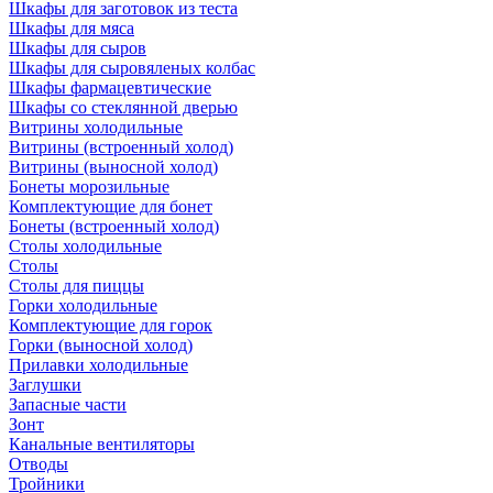
Шкафы для заготовок из теста
Шкафы для мяса
Шкафы для сыров
Шкафы для сыровяленых колбас
Шкафы фармацевтические
Шкафы со стеклянной дверью
Витрины холодильные
Витрины (встроенный холод)
Витрины (выносной холод)
Бонеты морозильные
Комплектующие для бонет
Бонеты (встроенный холод)
Столы холодильные
Столы
Столы для пиццы
Горки холодильные
Комплектующие для горок
Горки (выносной холод)
Прилавки холодильные
Заглушки
Запасные части
Зонт
Канальные вентиляторы
Отводы
Тройники