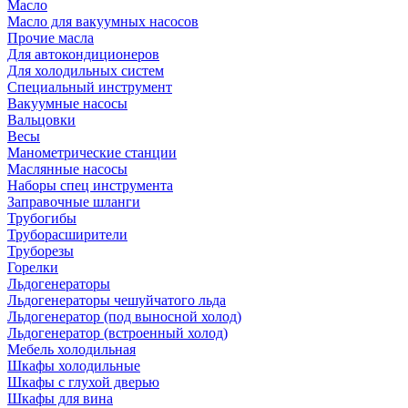
Масло
Масло для вакуумных насосов
Прочие масла
Для автокондиционеров
Для холодильных систем
Специальный инструмент
Вакуумные насосы
Вальцовки
Весы
Манометрические станции
Маслянные насосы
Наборы спец инструмента
Заправочные шланги
Трубогибы
Труборасширители
Труборезы
Горелки
Льдогенераторы
Льдогенераторы чешуйчатого льда
Льдогенератор (под выносной холод)
Льдогенератор (встроенный холод)
Мебель холодильная
Шкафы холодильные
Шкафы с глухой дверью
Шкафы для вина