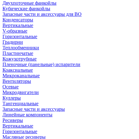
Двухпоточные фанкойлы
Кубические фанкойлы
Запасные части и аксессуары для ВО
Конденсаторы
Вертикальные
V-образные
Горизонтальные
Градирни
Теплообменники
Пластинчатые
Кожухотрубные
Пленочные (панельные) испарители
Коаксиальные
Микроканальные
Вентиляторы
Осевые
Микродвигатели
Куллеры
Тангенциальные
Запасные части и аксессуары
Линейные компоненты
Ресиверы
Вертикальные
Горизонтальные
Масляные ресиверы