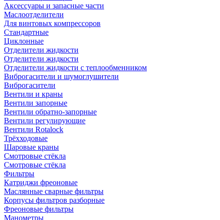
Аксессуары и запасные части
Маслоотделители
Для винтовых компрессоров
Стандартные
Циклонные
Отделители жидкости
Отделители жидкости
Отделители жидкости с теплообменником
Виброгасители и шумоглушители
Виброгасители
Вентили и краны
Вентили запорные
Вентили обратно-запорные
Вентили регулирующие
Вентили Rotalock
Трёхходовые
Шаровые краны
Смотровые стёкла
Смотровые стёкла
Фильтры
Катриджи фреоновые
Маслянные сварные фильтры
Корпусы фильтров разборные
Фреоновые фильтры
Манометры