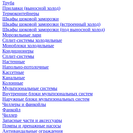
Труба
Прилавки (выносной холод)
Термоконтейнеры
Шкафы шоковой заморозки
Шкафы шоковой заморозки (встроенный холод)
Шкафы шоковой заморозки (под выносной холод)
Морозильные лари
Сплит-системы холодильные
Моноблоки холодильные
Кондиционеры
Сплит-системы
Настенные
Напольно-потолочные
Кассетные
Канальные
Колонные
Мультизональные системы
Внутренние блоки мультизональных систем
Наружные блоки мультизональных систем
Чиллеры и фанкойлы
Фанкойл
Чиллер
Запасные части и аксессуары
Помпы и дренажные насосы
Антивандальные ограждения