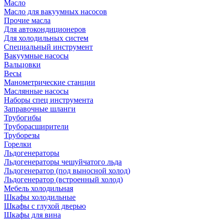
Масло
Масло для вакуумных насосов
Прочие масла
Для автокондиционеров
Для холодильных систем
Специальный инструмент
Вакуумные насосы
Вальцовки
Весы
Манометрические станции
Маслянные насосы
Наборы спец инструмента
Заправочные шланги
Трубогибы
Труборасширители
Труборезы
Горелки
Льдогенераторы
Льдогенераторы чешуйчатого льда
Льдогенератор (под выносной холод)
Льдогенератор (встроенный холод)
Мебель холодильная
Шкафы холодильные
Шкафы с глухой дверью
Шкафы для вина