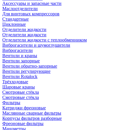
Аксессуары и запасные части
Маслоотделители
Для винтовых компрессоров
Стандартные
Циклонные
Отделители жидкости
Отделители жидкости
Отделители жидкости с теплообменником
Виброгасители и шумоглушители
Виброгасители
Вентили и краны
Вентили запорные
Вентили обратно-запорные
Вентили регулирующие
Вентили Rotalock
Трёхходовые
Шаровые краны
Смотровые стёкла
Смотровые стёкла
Фильтры
Катриджи фреоновые
Маслянные сварные фильтры
Корпусы фильтров разборные
Фреоновые фильтры
Манометры