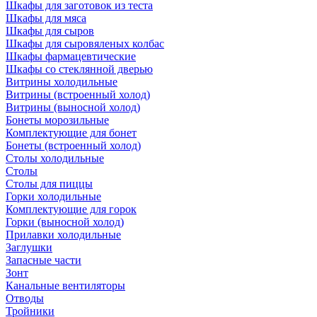
Шкафы для заготовок из теста
Шкафы для мяса
Шкафы для сыров
Шкафы для сыровяленых колбас
Шкафы фармацевтические
Шкафы со стеклянной дверью
Витрины холодильные
Витрины (встроенный холод)
Витрины (выносной холод)
Бонеты морозильные
Комплектующие для бонет
Бонеты (встроенный холод)
Столы холодильные
Столы
Столы для пиццы
Горки холодильные
Комплектующие для горок
Горки (выносной холод)
Прилавки холодильные
Заглушки
Запасные части
Зонт
Канальные вентиляторы
Отводы
Тройники