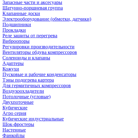
Запасные части и аксесуары
Шатунно-поршневая группа
Клапанные доски
Электрооборудование (обмотки, датчики)
Подшипники
Прокладки
Реле защиты от перегрева
Виброопоры
Регулировки производительности
Вентиляторы обдува компрессоров
Соленоиды и клапаны
Адаптеры
Кожухи
Пусковые и рабочие конденсаторы
Тэны подогрева картера
Для гермитичных компрессоров
Воздухоохладители
Потолочные (угловые)
Двухпоточные
Кубические
Агро серия
Кубические индустриальные
Шок-фростеры
Настенные
Фанкойлы