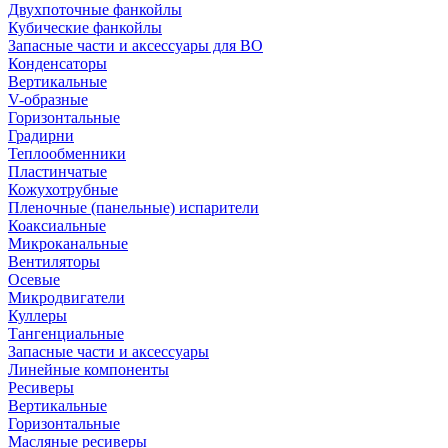
Двухпоточные фанкойлы
Кубические фанкойлы
Запасные части и аксессуары для ВО
Конденсаторы
Вертикальные
V-образные
Горизонтальные
Градирни
Теплообменники
Пластинчатые
Кожухотрубные
Пленочные (панельные) испарители
Коаксиальные
Микроканальные
Вентиляторы
Осевые
Микродвигатели
Куллеры
Тангенциальные
Запасные части и аксессуары
Линейные компоненты
Ресиверы
Вертикальные
Горизонтальные
Масляные ресиверы