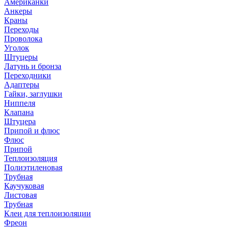
Американки
Анкеры
Краны
Переходы
Проволока
Уголок
Штуцеры
Латунь и бронза
Переходники
Адаптеры
Гайки, заглушки
Ниппеля
Клапана
Штуцера
Припой и флюс
Флюс
Припой
Теплоизоляция
Полиэтиленовая
Трубная
Каучуковая
Листовая
Трубная
Клеи для теплоизоляции
Фреон