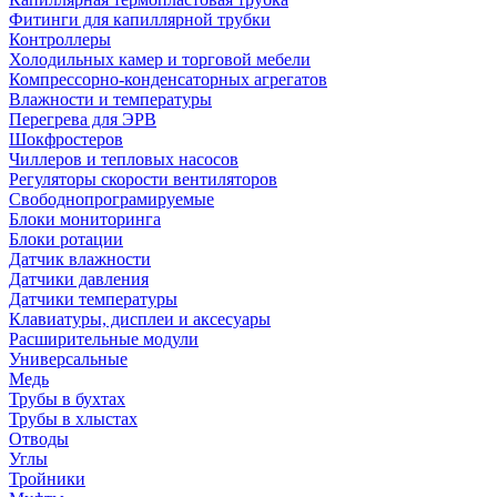
Фитинги для капиллярной трубки
Контроллеры
Холодильных камер и торговой мебели
Компрессорно-конденсаторных агрегатов
Влажности и температуры
Перегрева для ЭРВ
Шокфростеров
Чиллеров и тепловых насосов
Регуляторы скорости вентиляторов
Свободнопрограмируемые
Блоки мониторинга
Блоки ротации
Датчик влажности
Датчики давления
Датчики температуры
Клавиатуры, дисплеи и аксесуары
Расширительные модули
Универсальные
Медь
Трубы в бухтах
Трубы в хлыстах
Отводы
Углы
Тройники