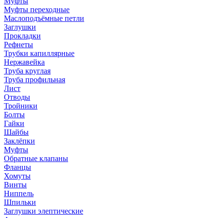
Муфты
Муфты переходные
Маслоподъёмные петли
Заглушки
Прокладки
Рефнеты
Трубки капиллярные
Нержавейка
Труба круглая
Труба профильная
Лист
Отводы
Тройники
Болты
Гайки
Шайбы
Заклёпки
Муфты
Обратные клапаны
Фланцы
Хомуты
Винты
Ниппель
Шпильки
Заглушки элептические