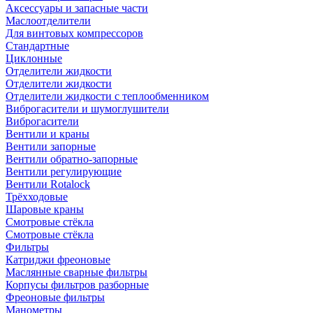
Аксессуары и запасные части
Маслоотделители
Для винтовых компрессоров
Стандартные
Циклонные
Отделители жидкости
Отделители жидкости
Отделители жидкости с теплообменником
Виброгасители и шумоглушители
Виброгасители
Вентили и краны
Вентили запорные
Вентили обратно-запорные
Вентили регулирующие
Вентили Rotalock
Трёхходовые
Шаровые краны
Смотровые стёкла
Смотровые стёкла
Фильтры
Катриджи фреоновые
Маслянные сварные фильтры
Корпусы фильтров разборные
Фреоновые фильтры
Манометры