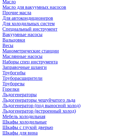
Масло
Масло для вакуумных насосов
Прочие масла
Для автокондиционеров
Для холодильных систем
Специальный инструмент
Вакуумные насосы
Вальцовки
Весы
Манометрические станции
Маслянные насосы
Наборы спец инструмента
Заправочные шланги
Трубогибы
Труборасширители
Труборезы
Горелки
Льдогенераторы
Льдогенераторы чешуйчатого льда
Льдогенератор (под выносной холод)
Льдогенератор (встроенный холод)
Мебель холодильная
Шкафы холодильные
Шкафы с глухой дверью
Шкафы для вина