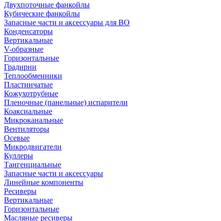
Двухпоточные фанкойлы
Кубические фанкойлы
Запасные части и аксессуары для ВО
Конденсаторы
Вертикальные
V-образные
Горизонтальные
Градирни
Теплообменники
Пластинчатые
Кожухотрубные
Пленочные (панельные) испарители
Коаксиальные
Микроканальные
Вентиляторы
Осевые
Микродвигатели
Куллеры
Тангенциальные
Запасные части и аксессуары
Линейные компоненты
Ресиверы
Вертикальные
Горизонтальные
Масляные ресиверы