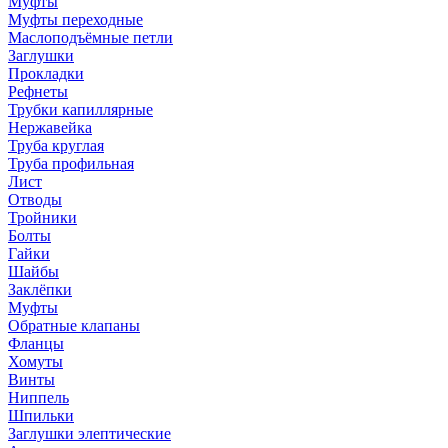
Муфты
Муфты переходные
Маслоподъёмные петли
Заглушки
Прокладки
Рефнеты
Трубки капиллярные
Нержавейка
Труба круглая
Труба профильная
Лист
Отводы
Тройники
Болты
Гайки
Шайбы
Заклёпки
Муфты
Обратные клапаны
Фланцы
Хомуты
Винты
Ниппель
Шпильки
Заглушки элептические