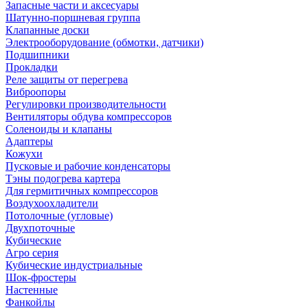
Запасные части и аксесуары
Шатунно-поршневая группа
Клапанные доски
Электрооборудование (обмотки, датчики)
Подшипники
Прокладки
Реле защиты от перегрева
Виброопоры
Регулировки производительности
Вентиляторы обдува компрессоров
Соленоиды и клапаны
Адаптеры
Кожухи
Пусковые и рабочие конденсаторы
Тэны подогрева картера
Для гермитичных компрессоров
Воздухоохладители
Потолочные (угловые)
Двухпоточные
Кубические
Агро серия
Кубические индустриальные
Шок-фростеры
Настенные
Фанкойлы