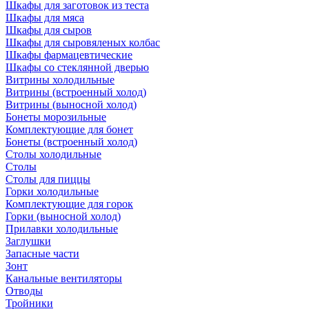
Шкафы для заготовок из теста
Шкафы для мяса
Шкафы для сыров
Шкафы для сыровяленых колбас
Шкафы фармацевтические
Шкафы со стеклянной дверью
Витрины холодильные
Витрины (встроенный холод)
Витрины (выносной холод)
Бонеты морозильные
Комплектующие для бонет
Бонеты (встроенный холод)
Столы холодильные
Столы
Столы для пиццы
Горки холодильные
Комплектующие для горок
Горки (выносной холод)
Прилавки холодильные
Заглушки
Запасные части
Зонт
Канальные вентиляторы
Отводы
Тройники