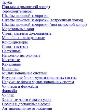
Труба
Прилавки (выносной холод)
Термоконтейнеры
Шкафы шоковой заморозки
Шкафы шоковой заморозки (встроенный холод)
Шкафы шоковой заморозки (под выносной холод)
Морозильные лари
Сплит-системы холодильные
Моноблоки холодильные
Кондиционеры
Сплит-системы
Настенные
Напольно-потолочные
Кассетные
Канальные
Колонные
Мультизональные системы
Внутренние блоки мультизональных систем
Наружные блоки мультизональных систем
Чиллеры и фанкойлы
Фанкойл
Чиллер
Запасные части и аксессуары
Помпы и дренажные насосы
Антивандальные ограждения