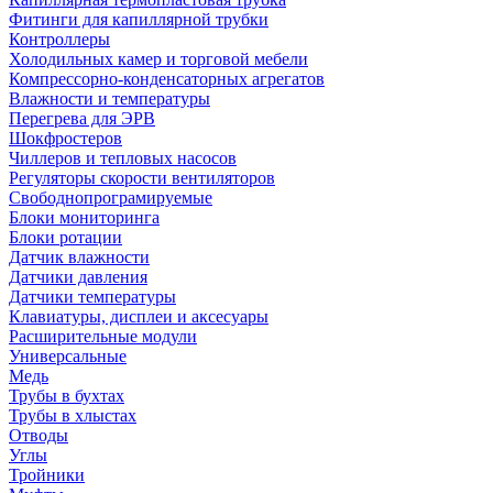
Фитинги для капиллярной трубки
Контроллеры
Холодильных камер и торговой мебели
Компрессорно-конденсаторных агрегатов
Влажности и температуры
Перегрева для ЭРВ
Шокфростеров
Чиллеров и тепловых насосов
Регуляторы скорости вентиляторов
Свободнопрограмируемые
Блоки мониторинга
Блоки ротации
Датчик влажности
Датчики давления
Датчики температуры
Клавиатуры, дисплеи и аксесуары
Расширительные модули
Универсальные
Медь
Трубы в бухтах
Трубы в хлыстах
Отводы
Углы
Тройники