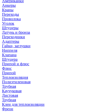
Американки
Анкеры
Краны
Переходы
Проволока
Уголок
Штуцеры
Латунь и бронза
Переходники
Адаптеры
Гайки, заглушки
Ниппеля
Клапана
Штуцера
Припой и флюс
Флюс
Припой
Теплоизоляция
Полиэтиленовая
Трубная
Каучуковая
Листовая
Трубная
Клеи для теплоизоляции
Фреон