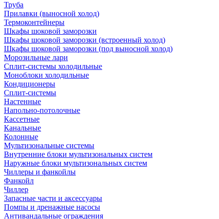
Труба
Прилавки (выносной холод)
Термоконтейнеры
Шкафы шоковой заморозки
Шкафы шоковой заморозки (встроенный холод)
Шкафы шоковой заморозки (под выносной холод)
Морозильные лари
Сплит-системы холодильные
Моноблоки холодильные
Кондиционеры
Сплит-системы
Настенные
Напольно-потолочные
Кассетные
Канальные
Колонные
Мультизональные системы
Внутренние блоки мультизональных систем
Наружные блоки мультизональных систем
Чиллеры и фанкойлы
Фанкойл
Чиллер
Запасные части и аксессуары
Помпы и дренажные насосы
Антивандальные ограждения