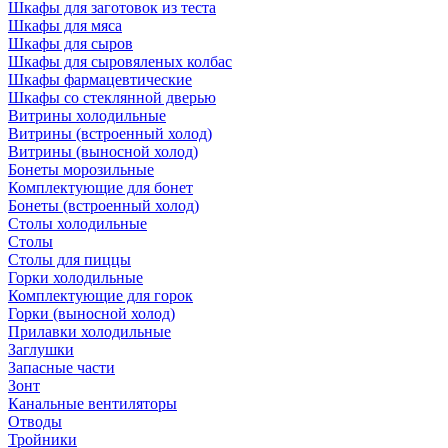
Шкафы для заготовок из теста
Шкафы для мяса
Шкафы для сыров
Шкафы для сыровяленых колбас
Шкафы фармацевтические
Шкафы со стеклянной дверью
Витрины холодильные
Витрины (встроенный холод)
Витрины (выносной холод)
Бонеты морозильные
Комплектующие для бонет
Бонеты (встроенный холод)
Столы холодильные
Столы
Столы для пиццы
Горки холодильные
Комплектующие для горок
Горки (выносной холод)
Прилавки холодильные
Заглушки
Запасные части
Зонт
Канальные вентиляторы
Отводы
Тройники