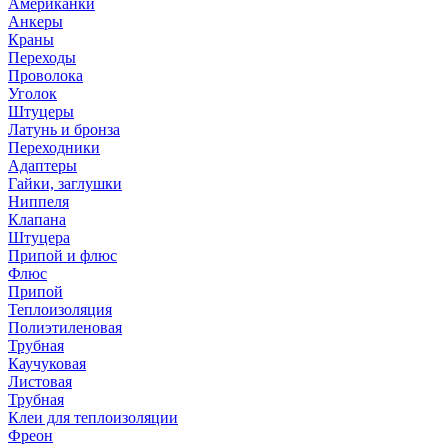
Американки
Анкеры
Краны
Переходы
Проволока
Уголок
Штуцеры
Латунь и бронза
Переходники
Адаптеры
Гайки, заглушки
Ниппеля
Клапана
Штуцера
Припой и флюс
Флюс
Припой
Теплоизоляция
Полиэтиленовая
Трубная
Каучуковая
Листовая
Трубная
Клеи для теплоизоляции
Фреон