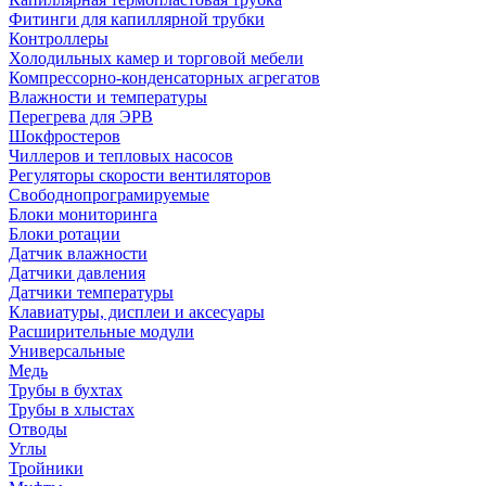
Фитинги для капиллярной трубки
Контроллеры
Холодильных камер и торговой мебели
Компрессорно-конденсаторных агрегатов
Влажности и температуры
Перегрева для ЭРВ
Шокфростеров
Чиллеров и тепловых насосов
Регуляторы скорости вентиляторов
Свободнопрограмируемые
Блоки мониторинга
Блоки ротации
Датчик влажности
Датчики давления
Датчики температуры
Клавиатуры, дисплеи и аксесуары
Расширительные модули
Универсальные
Медь
Трубы в бухтах
Трубы в хлыстах
Отводы
Углы
Тройники