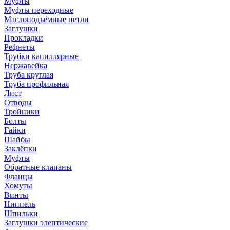
Муфты
Муфты переходные
Маслоподъёмные петли
Заглушки
Прокладки
Рефнеты
Трубки капиллярные
Нержавейка
Труба круглая
Труба профильная
Лист
Отводы
Тройники
Болты
Гайки
Шайбы
Заклёпки
Муфты
Обратные клапаны
Фланцы
Хомуты
Винты
Ниппель
Шпильки
Заглушки элептические