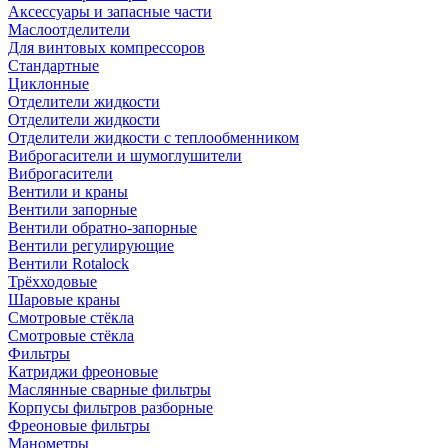
Аксессуары и запасные части
Маслоотделители
Для винтовых компрессоров
Стандартные
Циклонные
Отделители жидкости
Отделители жидкости
Отделители жидкости с теплообменником
Виброгасители и шумоглушители
Виброгасители
Вентили и краны
Вентили запорные
Вентили обратно-запорные
Вентили регулирующие
Вентили Rotalock
Трёхходовые
Шаровые краны
Смотровые стёкла
Смотровые стёкла
Фильтры
Катриджи фреоновые
Маслянные сварные фильтры
Корпусы фильтров разборные
Фреоновые фильтры
Манометры