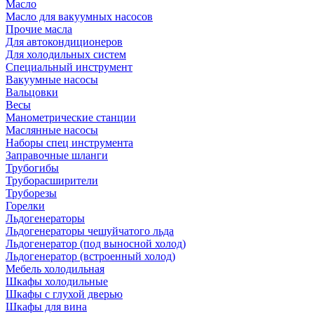
Масло
Масло для вакуумных насосов
Прочие масла
Для автокондиционеров
Для холодильных систем
Специальный инструмент
Вакуумные насосы
Вальцовки
Весы
Манометрические станции
Маслянные насосы
Наборы спец инструмента
Заправочные шланги
Трубогибы
Труборасширители
Труборезы
Горелки
Льдогенераторы
Льдогенераторы чешуйчатого льда
Льдогенератор (под выносной холод)
Льдогенератор (встроенный холод)
Мебель холодильная
Шкафы холодильные
Шкафы с глухой дверью
Шкафы для вина