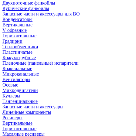
Двухпоточные фанкойлы
Кубические фанкойлы
Запасные части и аксессуары для ВО
Конденсаторы
Вертикальные
V-образные
Горизонтальные
Градирни
Теплообменники
Пластинчатые
Кожухотрубные
Пленочные (панельные) испарители
Коаксиальные
Микроканальные
Вентиляторы
Осевые
Микродвигатели
Куллеры
Тангенциальные
Запасные части и аксессуары
Линейные компоненты
Ресиверы
Вертикальные
Горизонтальные
Масляные ресиверы