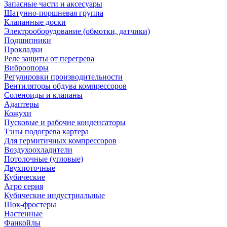
Запасные части и аксесуары
Шатунно-поршневая группа
Клапанные доски
Электрооборудование (обмотки, датчики)
Подшипники
Прокладки
Реле защиты от перегрева
Виброопоры
Регулировки производительности
Вентиляторы обдува компрессоров
Соленоиды и клапаны
Адаптеры
Кожухи
Пусковые и рабочие конденсаторы
Тэны подогрева картера
Для гермитичных компрессоров
Воздухоохладители
Потолочные (угловые)
Двухпоточные
Кубические
Агро серия
Кубические индустриальные
Шок-фростеры
Настенные
Фанкойлы