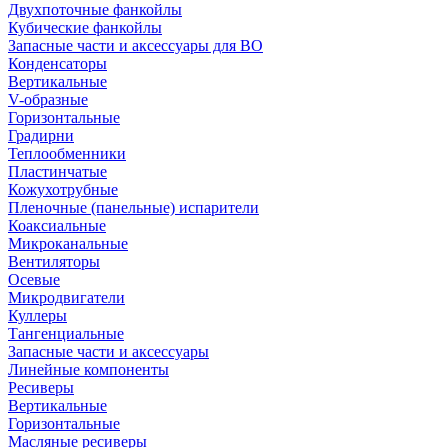
Двухпоточные фанкойлы
Кубические фанкойлы
Запасные части и аксессуары для ВО
Конденсаторы
Вертикальные
V-образные
Горизонтальные
Градирни
Теплообменники
Пластинчатые
Кожухотрубные
Пленочные (панельные) испарители
Коаксиальные
Микроканальные
Вентиляторы
Осевые
Микродвигатели
Куллеры
Тангенциальные
Запасные части и аксессуары
Линейные компоненты
Ресиверы
Вертикальные
Горизонтальные
Масляные ресиверы