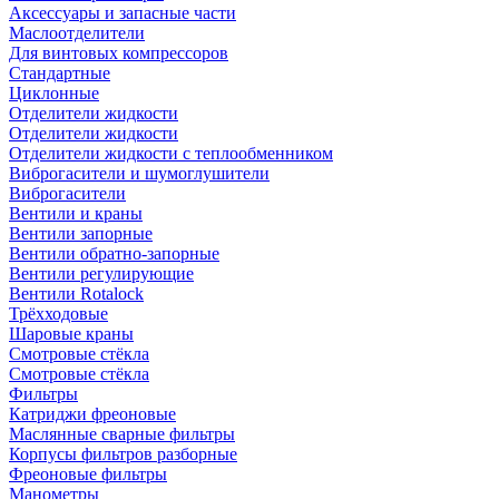
Аксессуары и запасные части
Маслоотделители
Для винтовых компрессоров
Стандартные
Циклонные
Отделители жидкости
Отделители жидкости
Отделители жидкости с теплообменником
Виброгасители и шумоглушители
Виброгасители
Вентили и краны
Вентили запорные
Вентили обратно-запорные
Вентили регулирующие
Вентили Rotalock
Трёхходовые
Шаровые краны
Смотровые стёкла
Смотровые стёкла
Фильтры
Катриджи фреоновые
Маслянные сварные фильтры
Корпусы фильтров разборные
Фреоновые фильтры
Манометры