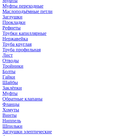
Муфты
Муфты переходные
Маслоподъёмные петли
Заглушки
Прокладки
Рефнеты
Трубки капиллярные
Нержавейка
Труба круглая
Труба профильная
Лист
Отводы
Тройники
Болты
Гайки
Шайбы
Заклёпки
Муфты
Обратные клапаны
Фланцы
Хомуты
Винты
Ниппель
Шпильки
Заглушки элептические