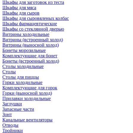
Шкафы для заготовок из теста
Шкафы для мяса
Шкафы для сыров
Шкафы для сыровяленых колбас
Шкафы фармацевтические
Шкафы со стеклянной дверью
Витрины холодильные
Витрины (встроенный холод)
Витрины (выносной холод)
Бонеты морозильные
Комплектующие для бонет
Бонеты (встроенный холод)
Столы холодильные
Столы
Столы для пиццы
Горки холодильные
Комплектующие для горок
Горки (выносной холод)
Прилавки холодильные
Заглушки
Запасные части
Зонт
Канальные вентиляторы
Отводы
Тройники