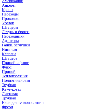
Американки
Анкеры
Краны
Переходы
Проволока
Уголок
Штуцеры
Латунь и бронза
Переходники
Адаптеры
Гайки, заглушки
Ниппеля
Клапана
Штуцера
Припой и флюс
Флюс
Припой
Теплоизоляция
Полиэтиленовая
Трубная
Каучуковая
Листовая
Трубная
Клеи для теплоизоляции
Фреон