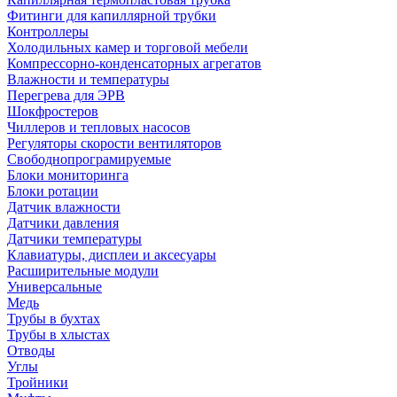
Фитинги для капиллярной трубки
Контроллеры
Холодильных камер и торговой мебели
Компрессорно-конденсаторных агрегатов
Влажности и температуры
Перегрева для ЭРВ
Шокфростеров
Чиллеров и тепловых насосов
Регуляторы скорости вентиляторов
Свободнопрограмируемые
Блоки мониторинга
Блоки ротации
Датчик влажности
Датчики давления
Датчики температуры
Клавиатуры, дисплеи и аксесуары
Расширительные модули
Универсальные
Медь
Трубы в бухтах
Трубы в хлыстах
Отводы
Углы
Тройники