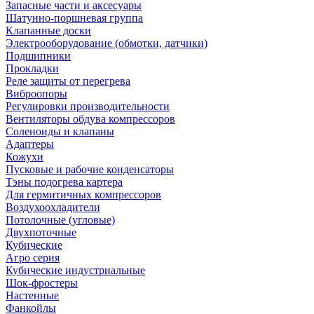
Запасные части и аксесуары
Шатунно-поршневая группа
Клапанные доски
Электрооборудование (обмотки, датчики)
Подшипники
Прокладки
Реле защиты от перегрева
Виброопоры
Регулировки производительности
Вентиляторы обдува компрессоров
Соленоиды и клапаны
Адаптеры
Кожухи
Пусковые и рабочие конденсаторы
Тэны подогрева картера
Для гермитичных компрессоров
Воздухоохладители
Потолочные (угловые)
Двухпоточные
Кубические
Агро серия
Кубические индустриальные
Шок-фростеры
Настенные
Фанкойлы