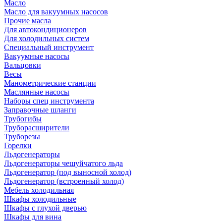
Масло
Масло для вакуумных насосов
Прочие масла
Для автокондиционеров
Для холодильных систем
Специальный инструмент
Вакуумные насосы
Вальцовки
Весы
Манометрические станции
Маслянные насосы
Наборы спец инструмента
Заправочные шланги
Трубогибы
Труборасширители
Труборезы
Горелки
Льдогенераторы
Льдогенераторы чешуйчатого льда
Льдогенератор (под выносной холод)
Льдогенератор (встроенный холод)
Мебель холодильная
Шкафы холодильные
Шкафы с глухой дверью
Шкафы для вина