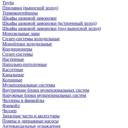
Труба
Прилавки (выносной холод)
Термоконтейнеры
Шкафы шоковой заморозки
Шкафы шоковой заморозки (встроенный холод)
Шкафы шоковой заморозки (под выносной холод)
Морозильные лари
Сплит-системы холодильные
Моноблоки холодильные
Кондиционеры
Сплит-системы
Настенные
Напольно-потолочные
Кассетные
Канальные
Колонные
Мультизональные системы
Внутренние блоки мультизональных систем
Наружные блоки мультизональных систем
Чиллеры и фанкойлы
Фанкойл
Чиллер
Запасные части и аксессуары
Помпы и дренажные насосы
Антивандальные ограждения