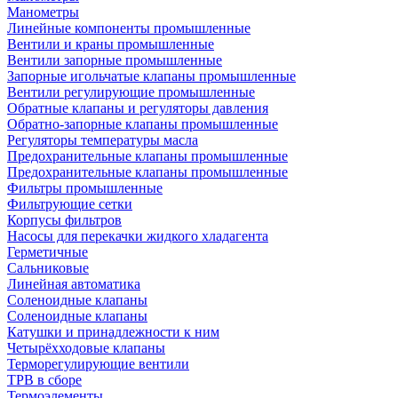
Манометры
Линейные компоненты промышленные
Вентили и краны промышленные
Вентили запорные промышленные
Запорные игольчатые клапаны промышленные
Вентили регулирующие промышленные
Обратные клапаны и регуляторы давления
Обратно-запорные клапаны промышленные
Регуляторы температуры масла
Предохранительные клапаны промышленные
Предохранительные клапаны промышленные
Фильтры промышленные
Фильтрующие сетки
Корпусы фильтров
Насосы для перекачки жидкого хладагента
Герметичные
Сальниковые
Линейная автоматика
Соленоидные клапаны
Соленоидные клапаны
Катушки и принадлежности к ним
Четырёхходовые клапаны
Терморегулирующие вентили
ТРВ в сборе
Термоэлементы