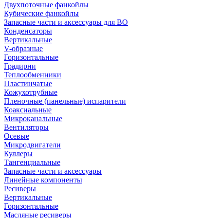
Двухпоточные фанкойлы
Кубические фанкойлы
Запасные части и аксессуары для ВО
Конденсаторы
Вертикальные
V-образные
Горизонтальные
Градирни
Теплообменники
Пластинчатые
Кожухотрубные
Пленочные (панельные) испарители
Коаксиальные
Микроканальные
Вентиляторы
Осевые
Микродвигатели
Куллеры
Тангенциальные
Запасные части и аксессуары
Линейные компоненты
Ресиверы
Вертикальные
Горизонтальные
Масляные ресиверы