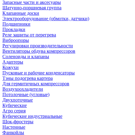
Запасные части и аксесуары
Шатунно-поршневая группа
Клапанные доски
Электрооборудование (обмотки, датчики)
Подшипники
Прокладки
Реле защиты от перегрева
Виброопоры
Регулировки производительности
Вентиляторы обдува компрессоров
Соленоиды и клапаны
Адаптеры
Кожухи
Пусковые и рабочие конденсаторы
Тэны подогрева картера
Для гермитичных компрессоров
Воздухоохладители
Потолочные (угловые)
Двухпоточные
Кубические
Агро серия
Кубические индустриальные
Шок-фростеры
Настенные
Фанкойлы