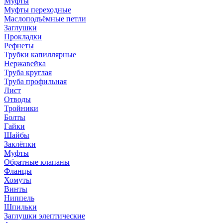
Муфты
Муфты переходные
Маслоподъёмные петли
Заглушки
Прокладки
Рефнеты
Трубки капиллярные
Нержавейка
Труба круглая
Труба профильная
Лист
Отводы
Тройники
Болты
Гайки
Шайбы
Заклёпки
Муфты
Обратные клапаны
Фланцы
Хомуты
Винты
Ниппель
Шпильки
Заглушки элептические