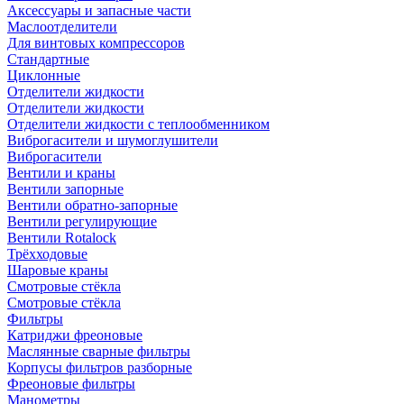
Аксессуары и запасные части
Маслоотделители
Для винтовых компрессоров
Стандартные
Циклонные
Отделители жидкости
Отделители жидкости
Отделители жидкости с теплообменником
Виброгасители и шумоглушители
Виброгасители
Вентили и краны
Вентили запорные
Вентили обратно-запорные
Вентили регулирующие
Вентили Rotalock
Трёхходовые
Шаровые краны
Смотровые стёкла
Смотровые стёкла
Фильтры
Катриджи фреоновые
Маслянные сварные фильтры
Корпусы фильтров разборные
Фреоновые фильтры
Манометры