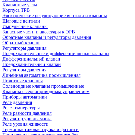
Клапанные узлы
Корпуса ТРВ
Электрические регулирующие вентили и клапаны
Шаговые вентили
Импульсные клапаны
Запасные части и аксесуары к ЭРВ
Обратные клапаны и регуляторы давления
Обратный клапан
Регуляторы давления
Предохранительные и дифференциальные клапаны
Дифференциальный клапан
Предохранительный клапан
Регуляторы давления
Линейная автоматика промышленная
Пилотные клапаны
Соленоидные клапаны промышленные
Клапаны с сервоприводным управлением
Приборы автоматики
Реле давления
Реле температуры
Реле разности давления
Регулятор уровня масла
Реле уровня жидкости
Термопластиковая трубка и фитинги
Капиллярная термопластовая трубка