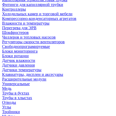
Фитинги для капиллярной трубки
Контроллеры
Холодильных камер и торговой мебели
Компрессорно-конденсаторных агрегатов
Влажности и температуры
Перегрева для ЭРВ
Шокфростеров
Чиллеров и тепловых насосов
Регуляторы скорости вентиляторов
Свободнопрограмируемые
Блоки мониторинга
Блоки ротации
Датчик влажности
Датчики давления
Датчики температуры
Клавиатуры, дисплеи и аксесуары
Расширительные модули
Универсальные
Медь
Трубы в бухтах
Трубы в хлыстах
Отводы
Углы
Тройники