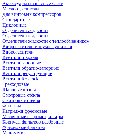
Аксессуары и запасные части
Маслоотделители
Для винтовых компрессоров
Стандартные
Циклонные
Отделители жидкости
Отделители жидкости
Отделители жидкости с теплообменником
Виброгасители и шумоглушители
Виброгасители
Вентили и краны
Вентили запорные
Вентили обратно-запорные
Вентили регулирующие
Вентили Rotalock
Трёхходовые
Шаровые краны
Смотровые стёкла
Смотровые стёкла
Фильтры
Катриджи фреоновые
Маслянные сварные фильтры
Корпусы фильтров разборные
Фреоновые фильтры
Манометры