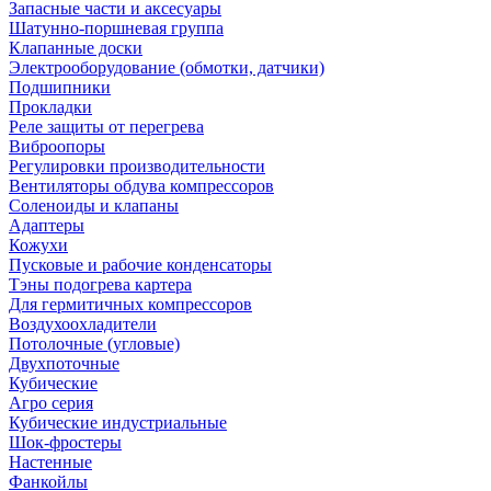
Запасные части и аксесуары
Шатунно-поршневая группа
Клапанные доски
Электрооборудование (обмотки, датчики)
Подшипники
Прокладки
Реле защиты от перегрева
Виброопоры
Регулировки производительности
Вентиляторы обдува компрессоров
Соленоиды и клапаны
Адаптеры
Кожухи
Пусковые и рабочие конденсаторы
Тэны подогрева картера
Для гермитичных компрессоров
Воздухоохладители
Потолочные (угловые)
Двухпоточные
Кубические
Агро серия
Кубические индустриальные
Шок-фростеры
Настенные
Фанкойлы