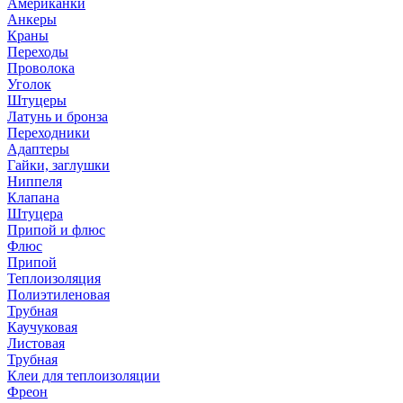
Американки
Анкеры
Краны
Переходы
Проволока
Уголок
Штуцеры
Латунь и бронза
Переходники
Адаптеры
Гайки, заглушки
Ниппеля
Клапана
Штуцера
Припой и флюс
Флюс
Припой
Теплоизоляция
Полиэтиленовая
Трубная
Каучуковая
Листовая
Трубная
Клеи для теплоизоляции
Фреон