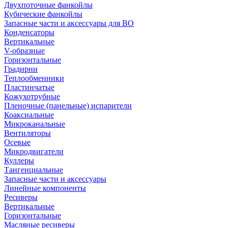
Двухпоточные фанкойлы
Кубические фанкойлы
Запасные части и аксессуары для ВО
Конденсаторы
Вертикальные
V-образные
Горизонтальные
Градирни
Теплообменники
Пластинчатые
Кожухотрубные
Пленочные (панельные) испарители
Коаксиальные
Микроканальные
Вентиляторы
Осевые
Микродвигатели
Куллеры
Тангенциальные
Запасные части и аксессуары
Линейные компоненты
Ресиверы
Вертикальные
Горизонтальные
Масляные ресиверы