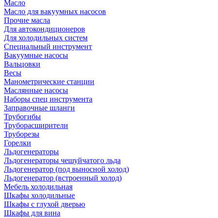
Масло
Масло для вакуумных насосов
Прочие масла
Для автокондиционеров
Для холодильных систем
Специальный инструмент
Вакуумные насосы
Вальцовки
Весы
Манометрические станции
Маслянные насосы
Наборы спец инструмента
Заправочные шланги
Трубогибы
Труборасширители
Труборезы
Горелки
Льдогенераторы
Льдогенераторы чешуйчатого льда
Льдогенератор (под выносной холод)
Льдогенератор (встроенный холод)
Мебель холодильная
Шкафы холодильные
Шкафы с глухой дверью
Шкафы для вина