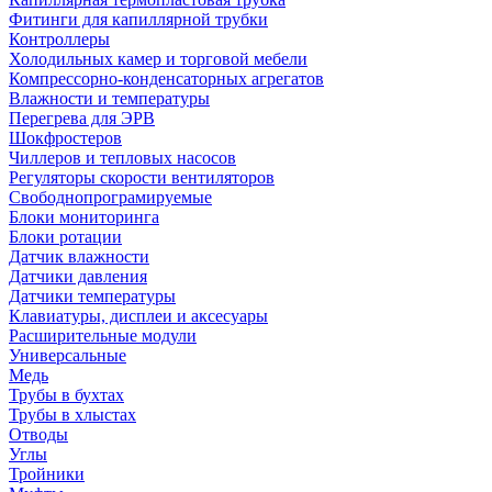
Фитинги для капиллярной трубки
Контроллеры
Холодильных камер и торговой мебели
Компрессорно-конденсаторных агрегатов
Влажности и температуры
Перегрева для ЭРВ
Шокфростеров
Чиллеров и тепловых насосов
Регуляторы скорости вентиляторов
Свободнопрограмируемые
Блоки мониторинга
Блоки ротации
Датчик влажности
Датчики давления
Датчики температуры
Клавиатуры, дисплеи и аксесуары
Расширительные модули
Универсальные
Медь
Трубы в бухтах
Трубы в хлыстах
Отводы
Углы
Тройники