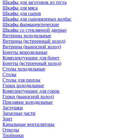
Шкафы для заготовок из теста
Шкафы для мяса
Шкафы для сыров
Шкафы для сыровяленых колбас
Шкафы фармацевтические
Шкафы со стеклянной дверью
Витрины холодильные
Витрины (встроенный холод)
Витрины (выносной холод)
Бонеты морозильные
Комплектующие для бонет
Бонеты (встроенный холод)
Столы холодильные
Столы
Столы для пиццы
Горки холодильные
Комплектующие для горок
Горки (выносной холод)
Прилавки холодильные
Заглушки
Запасные части
Зонт
Канальные вентиляторы
Отводы
Тройники