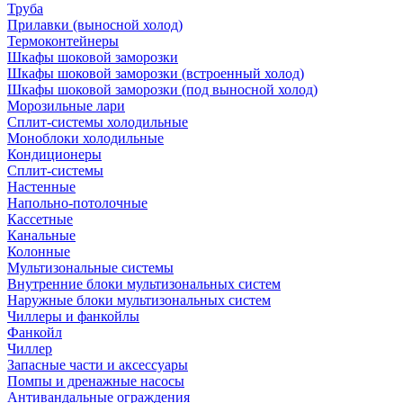
Труба
Прилавки (выносной холод)
Термоконтейнеры
Шкафы шоковой заморозки
Шкафы шоковой заморозки (встроенный холод)
Шкафы шоковой заморозки (под выносной холод)
Морозильные лари
Сплит-системы холодильные
Моноблоки холодильные
Кондиционеры
Сплит-системы
Настенные
Напольно-потолочные
Кассетные
Канальные
Колонные
Мультизональные системы
Внутренние блоки мультизональных систем
Наружные блоки мультизональных систем
Чиллеры и фанкойлы
Фанкойл
Чиллер
Запасные части и аксессуары
Помпы и дренажные насосы
Антивандальные ограждения