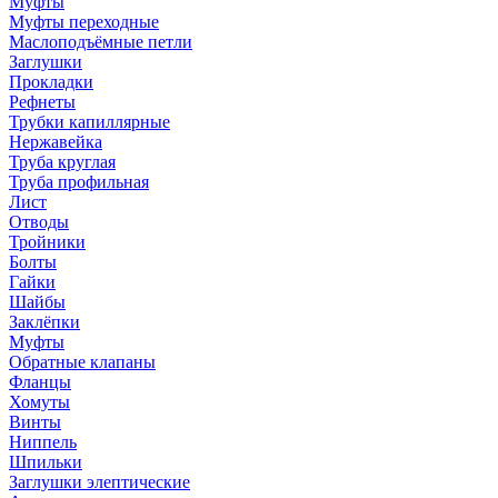
Муфты
Муфты переходные
Маслоподъёмные петли
Заглушки
Прокладки
Рефнеты
Трубки капиллярные
Нержавейка
Труба круглая
Труба профильная
Лист
Отводы
Тройники
Болты
Гайки
Шайбы
Заклёпки
Муфты
Обратные клапаны
Фланцы
Хомуты
Винты
Ниппель
Шпильки
Заглушки элептические