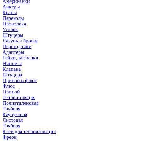
Американки
Анкеры
Краны
Переходы
Проволока
Уголок
Штуцеры
Латунь и бронза
Переходники
Адаптеры
Гайки, заглушки
Ниппеля
Клапана
Штуцера
Припой и флюс
Флюс
Припой
Теплоизоляция
Полиэтиленовая
Трубная
Каучуковая
Листовая
Трубная
Клеи для теплоизоляции
Фреон