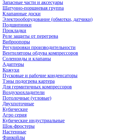
Запасные части и аксесуары
Шатунно-поршневая группа
Клапанные доски
Электрооборудование (обмотки, датчики)
Подшипники
Прокладки
Реле защиты от перегрева
Виброопоры
Регулировки производительности
Вентиляторы обдува компрессоров
Соленоиды и клапаны
Адаптеры
Кожухи
Пусковые и рабочие конденсаторы
Тэны подогрева картера
Для гермитичных компрессоров
Воздухоохладители
Потолочные (угловые)
Двухпоточные
Кубические
Агро серия
Кубические индустриальные
Шок-фростеры
Настенные
Фанкойлы