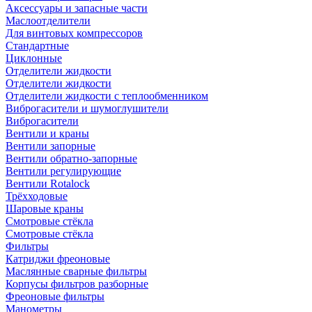
Аксессуары и запасные части
Маслоотделители
Для винтовых компрессоров
Стандартные
Циклонные
Отделители жидкости
Отделители жидкости
Отделители жидкости с теплообменником
Виброгасители и шумоглушители
Виброгасители
Вентили и краны
Вентили запорные
Вентили обратно-запорные
Вентили регулирующие
Вентили Rotalock
Трёхходовые
Шаровые краны
Смотровые стёкла
Смотровые стёкла
Фильтры
Катриджи фреоновые
Маслянные сварные фильтры
Корпусы фильтров разборные
Фреоновые фильтры
Манометры