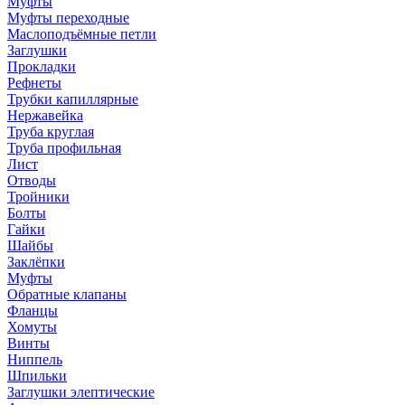
Муфты
Муфты переходные
Маслоподъёмные петли
Заглушки
Прокладки
Рефнеты
Трубки капиллярные
Нержавейка
Труба круглая
Труба профильная
Лист
Отводы
Тройники
Болты
Гайки
Шайбы
Заклёпки
Муфты
Обратные клапаны
Фланцы
Хомуты
Винты
Ниппель
Шпильки
Заглушки элептические