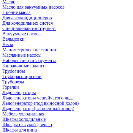
Масло
Масло для вакуумных насосов
Прочие масла
Для автокондиционеров
Для холодильных систем
Специальный инструмент
Вакуумные насосы
Вальцовки
Весы
Манометрические станции
Маслянные насосы
Наборы спец инструмента
Заправочные шланги
Трубогибы
Труборасширители
Труборезы
Горелки
Льдогенераторы
Льдогенераторы чешуйчатого льда
Льдогенератор (под выносной холод)
Льдогенератор (встроенный холод)
Мебель холодильная
Шкафы холодильные
Шкафы с глухой дверью
Шкафы для вина