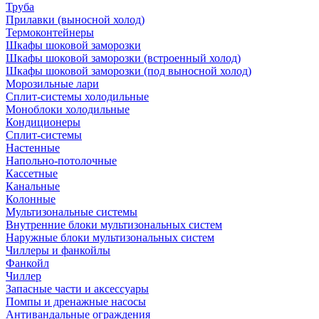
Труба
Прилавки (выносной холод)
Термоконтейнеры
Шкафы шоковой заморозки
Шкафы шоковой заморозки (встроенный холод)
Шкафы шоковой заморозки (под выносной холод)
Морозильные лари
Сплит-системы холодильные
Моноблоки холодильные
Кондиционеры
Сплит-системы
Настенные
Напольно-потолочные
Кассетные
Канальные
Колонные
Мультизональные системы
Внутренние блоки мультизональных систем
Наружные блоки мультизональных систем
Чиллеры и фанкойлы
Фанкойл
Чиллер
Запасные части и аксессуары
Помпы и дренажные насосы
Антивандальные ограждения