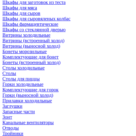
Шкафы для заготовок из теста
Шкафы для мяса
Шкафы для сыров
Шкафы для сыровяленых колбас
Шкафы фармацевтические
Шкафы со стеклянной дверью
Витрины холодильные
Витрины (встроенный холод)
Витрины (выносной холод)
Бонеты морозильные
Комплектующие для бонет
Бонеты (встроенный холод)
Столы холодильные
Столы
Столы для пиццы
Горки холодильные
Комплектующие для горок
Горки (выносной холод)
Прилавки холодильные
Заглушки
Запасные части
Зонт
Канальные вентиляторы
Отводы
Тройники