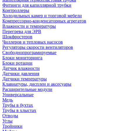
Фитинги для капиллярной трубки
Контроллеры
Холодильных камер и торговой мебели
Компрессорно-конденсаторных агрегатов
Влажности и температуры
Перегрева для ЭРВ
Шокфростеров
Чиллеров и тепловых насосов
Регуляторы скорости вентиляторов
Свободнопрограмируемые
Блоки мониторинга
Блоки ротации
Датчик влажности
Датчики давления
Датчики температуры
Клавиатуры, дисплеи и аксесуары
Расширительные модули
Универсальные
Медь
Трубы в бухтах
Трубы в хлыстах
Отводы
Углы
Тройники