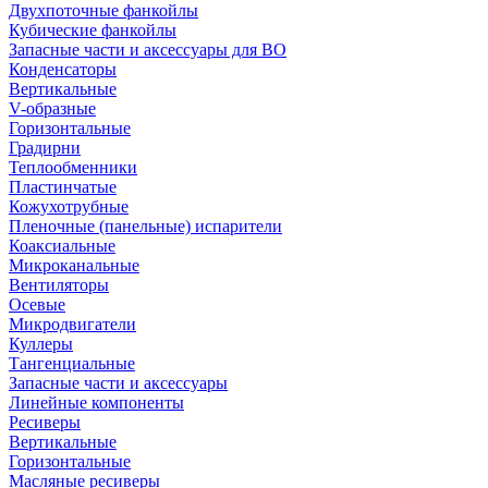
Двухпоточные фанкойлы
Кубические фанкойлы
Запасные части и аксессуары для ВО
Конденсаторы
Вертикальные
V-образные
Горизонтальные
Градирни
Теплообменники
Пластинчатые
Кожухотрубные
Пленочные (панельные) испарители
Коаксиальные
Микроканальные
Вентиляторы
Осевые
Микродвигатели
Куллеры
Тангенциальные
Запасные части и аксессуары
Линейные компоненты
Ресиверы
Вертикальные
Горизонтальные
Масляные ресиверы