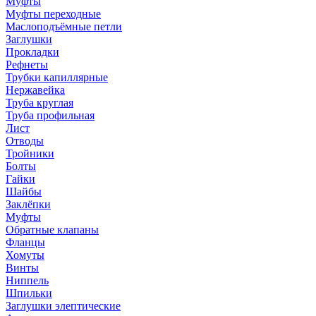
Муфты
Муфты переходные
Маслоподъёмные петли
Заглушки
Прокладки
Рефнеты
Трубки капиллярные
Нержавейка
Труба круглая
Труба профильная
Лист
Отводы
Тройники
Болты
Гайки
Шайбы
Заклёпки
Муфты
Обратные клапаны
Фланцы
Хомуты
Винты
Ниппель
Шпильки
Заглушки элептические