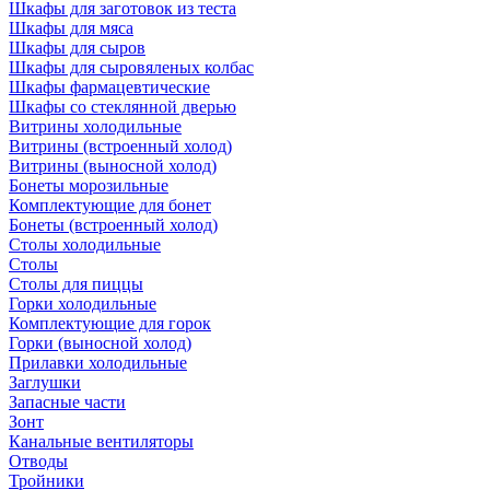
Шкафы для заготовок из теста
Шкафы для мяса
Шкафы для сыров
Шкафы для сыровяленых колбас
Шкафы фармацевтические
Шкафы со стеклянной дверью
Витрины холодильные
Витрины (встроенный холод)
Витрины (выносной холод)
Бонеты морозильные
Комплектующие для бонет
Бонеты (встроенный холод)
Столы холодильные
Столы
Столы для пиццы
Горки холодильные
Комплектующие для горок
Горки (выносной холод)
Прилавки холодильные
Заглушки
Запасные части
Зонт
Канальные вентиляторы
Отводы
Тройники