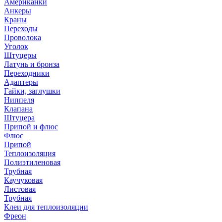
Американки
Анкеры
Краны
Переходы
Проволока
Уголок
Штуцеры
Латунь и бронза
Переходники
Адаптеры
Гайки, заглушки
Ниппеля
Клапана
Штуцера
Припой и флюс
Флюс
Припой
Теплоизоляция
Полиэтиленовая
Трубная
Каучуковая
Листовая
Трубная
Клеи для теплоизоляции
Фреон