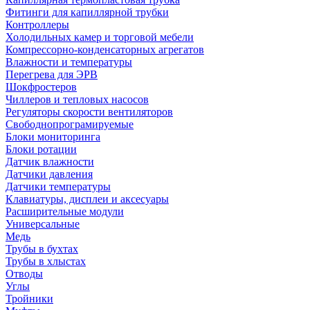
Фитинги для капиллярной трубки
Контроллеры
Холодильных камер и торговой мебели
Компрессорно-конденсаторных агрегатов
Влажности и температуры
Перегрева для ЭРВ
Шокфростеров
Чиллеров и тепловых насосов
Регуляторы скорости вентиляторов
Свободнопрограмируемые
Блоки мониторинга
Блоки ротации
Датчик влажности
Датчики давления
Датчики температуры
Клавиатуры, дисплеи и аксесуары
Расширительные модули
Универсальные
Медь
Трубы в бухтах
Трубы в хлыстах
Отводы
Углы
Тройники