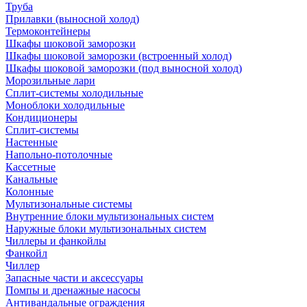
Труба
Прилавки (выносной холод)
Термоконтейнеры
Шкафы шоковой заморозки
Шкафы шоковой заморозки (встроенный холод)
Шкафы шоковой заморозки (под выносной холод)
Морозильные лари
Сплит-системы холодильные
Моноблоки холодильные
Кондиционеры
Сплит-системы
Настенные
Напольно-потолочные
Кассетные
Канальные
Колонные
Мультизональные системы
Внутренние блоки мультизональных систем
Наружные блоки мультизональных систем
Чиллеры и фанкойлы
Фанкойл
Чиллер
Запасные части и аксессуары
Помпы и дренажные насосы
Антивандальные ограждения