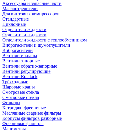
Аксессуары и запасные части
Маслоотделители
Для винтовых компрессоров
Стандартные
Циклонные
Отделители жидкости
Отделители жидкости
Отделители жидкости с теплообменником
Виброгасители и шумоглушители
Виброгасители
Вентили и краны
Вентили запорные
Вентили обратно-запорные
Вентили регулирующие
Вентили Rotalock
Трёхходовые
Шаровые краны
Смотровые стёкла
Смотровые стёкла
Фильтры
Катриджи фреоновые
Маслянные сварные фильтры
Корпусы фильтров разборные
Фреоновые фильтры
Манометры