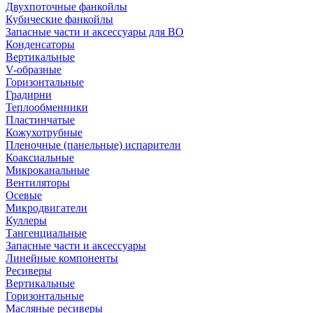
Двухпоточные фанкойлы
Кубические фанкойлы
Запасные части и аксессуары для ВО
Конденсаторы
Вертикальные
V-образные
Горизонтальные
Градирни
Теплообменники
Пластинчатые
Кожухотрубные
Пленочные (панельные) испарители
Коаксиальные
Микроканальные
Вентиляторы
Осевые
Микродвигатели
Куллеры
Тангенциальные
Запасные части и аксессуары
Линейные компоненты
Ресиверы
Вертикальные
Горизонтальные
Масляные ресиверы