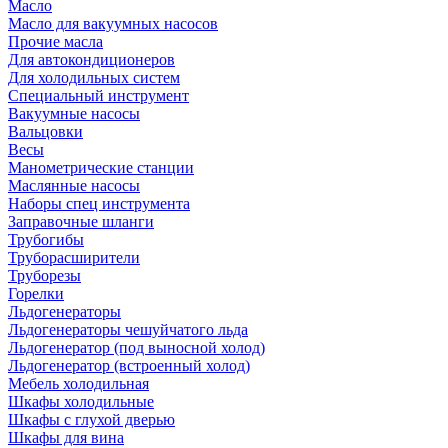
Масло
Масло для вакуумных насосов
Прочие масла
Для автокондиционеров
Для холодильных систем
Специальный инструмент
Вакуумные насосы
Вальцовки
Весы
Манометрические станции
Маслянные насосы
Наборы спец инструмента
Заправочные шланги
Трубогибы
Труборасширители
Труборезы
Горелки
Льдогенераторы
Льдогенераторы чешуйчатого льда
Льдогенератор (под выносной холод)
Льдогенератор (встроенный холод)
Мебель холодильная
Шкафы холодильные
Шкафы с глухой дверью
Шкафы для вина