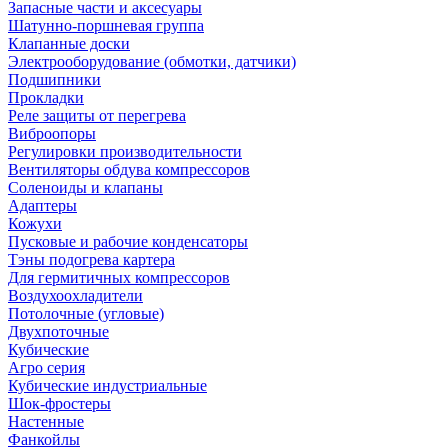
Запасные части и аксесуары
Шатунно-поршневая группа
Клапанные доски
Электрооборудование (обмотки, датчики)
Подшипники
Прокладки
Реле защиты от перегрева
Виброопоры
Регулировки производительности
Вентиляторы обдува компрессоров
Соленоиды и клапаны
Адаптеры
Кожухи
Пусковые и рабочие конденсаторы
Тэны подогрева картера
Для гермитичных компрессоров
Воздухоохладители
Потолочные (угловые)
Двухпоточные
Кубические
Агро серия
Кубические индустриальные
Шок-фростеры
Настенные
Фанкойлы