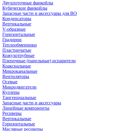
Двухпоточные фанкойлы
Кубические фанкойлы
Запасные части и аксессуары для ВО
Конденсаторы
Вертикальные
V-образные
Горизонтальные
Градирни
Теплообменники
Пластинчатые
Кожухотрубные
Пленочные (панельные) испарители
Коаксиальные
Микроканальные
Вентиляторы
Осевые
Микродвигатели
Куллеры
Тангенциальные
Запасные части и аксессуары
Линейные компоненты
Ресиверы
Вертикальные
Горизонтальные
Масляные ресиверы