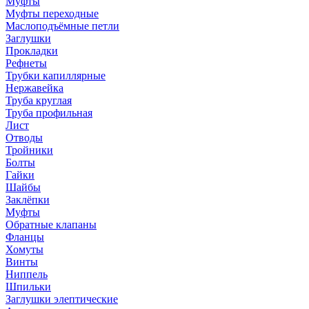
Муфты
Муфты переходные
Маслоподъёмные петли
Заглушки
Прокладки
Рефнеты
Трубки капиллярные
Нержавейка
Труба круглая
Труба профильная
Лист
Отводы
Тройники
Болты
Гайки
Шайбы
Заклёпки
Муфты
Обратные клапаны
Фланцы
Хомуты
Винты
Ниппель
Шпильки
Заглушки элептические