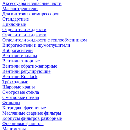
Аксессуары и запасные части
Маслоотделители
Для винтовых компрессоров
Стандартные
Циклонные
Отделители жидкости
Отделители жидкости
Отделители жидкости с теплообменником
Виброгасители и шумоглушители
Виброгасители
Вентили и краны
Вентили запорные
Вентили обратно-запорные
Вентили регулирующие
Вентили Rotalock
Трёхходовые
Шаровые краны
Смотровые стёкла
Смотровые стёкла
Фильтры
Катриджи фреоновые
Маслянные сварные фильтры
Корпусы фильтров разборные
Фреоновые фильтры
Манометры