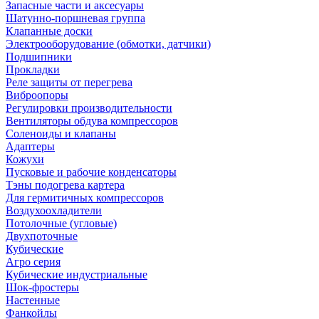
Запасные части и аксесуары
Шатунно-поршневая группа
Клапанные доски
Электрооборудование (обмотки, датчики)
Подшипники
Прокладки
Реле защиты от перегрева
Виброопоры
Регулировки производительности
Вентиляторы обдува компрессоров
Соленоиды и клапаны
Адаптеры
Кожухи
Пусковые и рабочие конденсаторы
Тэны подогрева картера
Для гермитичных компрессоров
Воздухоохладители
Потолочные (угловые)
Двухпоточные
Кубические
Агро серия
Кубические индустриальные
Шок-фростеры
Настенные
Фанкойлы