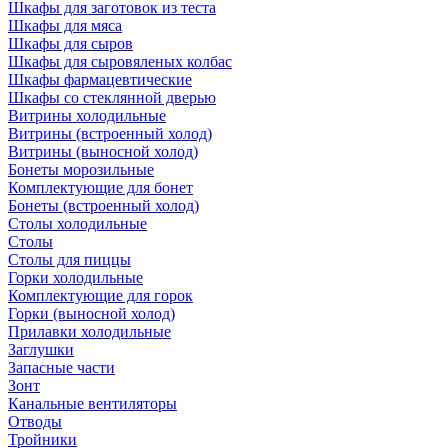
Шкафы для заготовок из теста
Шкафы для мяса
Шкафы для сыров
Шкафы для сыровяленых колбас
Шкафы фармацевтические
Шкафы со стеклянной дверью
Витрины холодильные
Витрины (встроенный холод)
Витрины (выносной холод)
Бонеты морозильные
Комплектующие для бонет
Бонеты (встроенный холод)
Столы холодильные
Столы
Столы для пиццы
Горки холодильные
Комплектующие для горок
Горки (выносной холод)
Прилавки холодильные
Заглушки
Запасные части
Зонт
Канальные вентиляторы
Отводы
Тройники