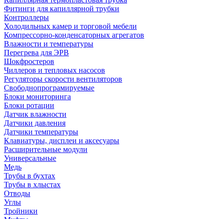
Фитинги для капиллярной трубки
Контроллеры
Холодильных камер и торговой мебели
Компрессорно-конденсаторных агрегатов
Влажности и температуры
Перегрева для ЭРВ
Шокфростеров
Чиллеров и тепловых насосов
Регуляторы скорости вентиляторов
Свободнопрограмируемые
Блоки мониторинга
Блоки ротации
Датчик влажности
Датчики давления
Датчики температуры
Клавиатуры, дисплеи и аксесуары
Расширительные модули
Универсальные
Медь
Трубы в бухтах
Трубы в хлыстах
Отводы
Углы
Тройники