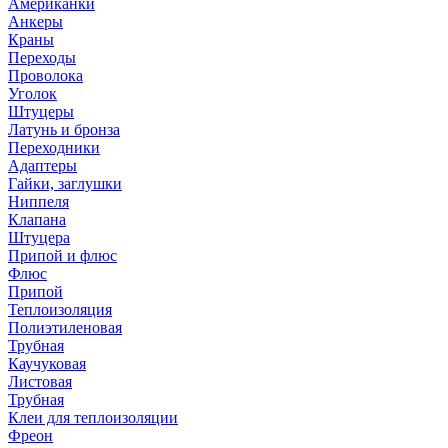
Американки
Анкеры
Краны
Переходы
Проволока
Уголок
Штуцеры
Латунь и бронза
Переходники
Адаптеры
Гайки, заглушки
Ниппеля
Клапана
Штуцера
Припой и флюс
Флюс
Припой
Теплоизоляция
Полиэтиленовая
Трубная
Каучуковая
Листовая
Трубная
Клеи для теплоизоляции
Фреон