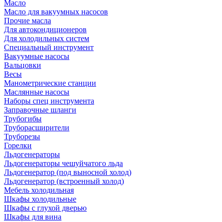
Масло
Масло для вакуумных насосов
Прочие масла
Для автокондиционеров
Для холодильных систем
Специальный инструмент
Вакуумные насосы
Вальцовки
Весы
Манометрические станции
Маслянные насосы
Наборы спец инструмента
Заправочные шланги
Трубогибы
Труборасширители
Труборезы
Горелки
Льдогенераторы
Льдогенераторы чешуйчатого льда
Льдогенератор (под выносной холод)
Льдогенератор (встроенный холод)
Мебель холодильная
Шкафы холодильные
Шкафы с глухой дверью
Шкафы для вина