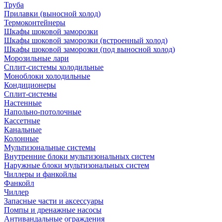
Труба
Прилавки (выносной холод)
Термоконтейнеры
Шкафы шоковой заморозки
Шкафы шоковой заморозки (встроенный холод)
Шкафы шоковой заморозки (под выносной холод)
Морозильные лари
Сплит-системы холодильные
Моноблоки холодильные
Кондиционеры
Сплит-системы
Настенные
Напольно-потолочные
Кассетные
Канальные
Колонные
Мультизональные системы
Внутренние блоки мультизональных систем
Наружные блоки мультизональных систем
Чиллеры и фанкойлы
Фанкойл
Чиллер
Запасные части и аксессуары
Помпы и дренажные насосы
Антивандальные ограждения