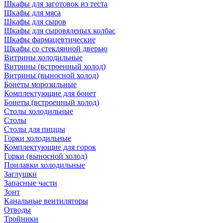
Шкафы для заготовок из теста
Шкафы для мяса
Шкафы для сыров
Шкафы для сыровяленых колбас
Шкафы фармацевтические
Шкафы со стеклянной дверью
Витрины холодильные
Витрины (встроенный холод)
Витрины (выносной холод)
Бонеты морозильные
Комплектующие для бонет
Бонеты (встроенный холод)
Столы холодильные
Столы
Столы для пиццы
Горки холодильные
Комплектующие для горок
Горки (выносной холод)
Прилавки холодильные
Заглушки
Запасные части
Зонт
Канальные вентиляторы
Отводы
Тройники