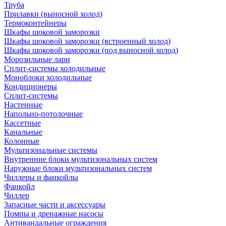
Труба
Прилавки (выносной холод)
Термоконтейнеры
Шкафы шоковой заморозки
Шкафы шоковой заморозки (встроенный холод)
Шкафы шоковой заморозки (под выносной холод)
Морозильные лари
Сплит-системы холодильные
Моноблоки холодильные
Кондиционеры
Сплит-системы
Настенные
Напольно-потолочные
Кассетные
Канальные
Колонные
Мультизональные системы
Внутренние блоки мультизональных систем
Наружные блоки мультизональных систем
Чиллеры и фанкойлы
Фанкойл
Чиллер
Запасные части и аксессуары
Помпы и дренажные насосы
Антивандальные ограждения