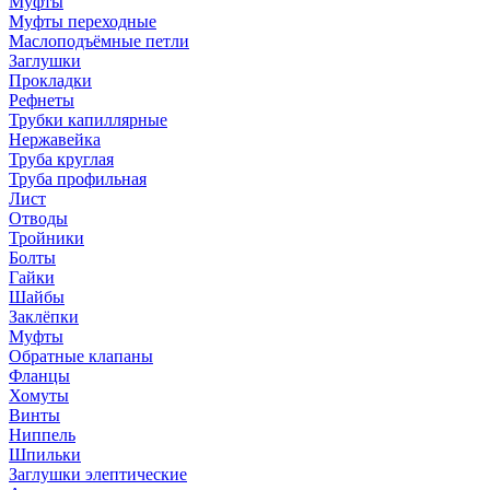
Муфты
Муфты переходные
Маслоподъёмные петли
Заглушки
Прокладки
Рефнеты
Трубки капиллярные
Нержавейка
Труба круглая
Труба профильная
Лист
Отводы
Тройники
Болты
Гайки
Шайбы
Заклёпки
Муфты
Обратные клапаны
Фланцы
Хомуты
Винты
Ниппель
Шпильки
Заглушки элептические