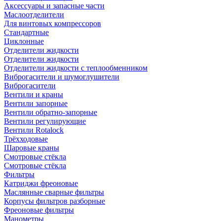
Аксессуары и запасные части
Маслоотделители
Для винтовых компрессоров
Стандартные
Циклонные
Отделители жидкости
Отделители жидкости
Отделители жидкости с теплообменником
Виброгасители и шумоглушители
Виброгасители
Вентили и краны
Вентили запорные
Вентили обратно-запорные
Вентили регулирующие
Вентили Rotalock
Трёхходовые
Шаровые краны
Смотровые стёкла
Смотровые стёкла
Фильтры
Катриджи фреоновые
Маслянные сварные фильтры
Корпусы фильтров разборные
Фреоновые фильтры
Манометры