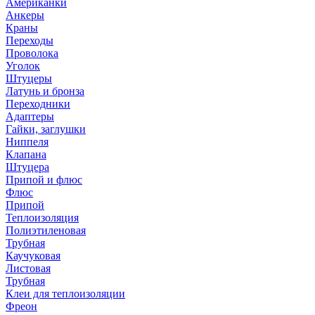
Американки
Анкеры
Краны
Переходы
Проволока
Уголок
Штуцеры
Латунь и бронза
Переходники
Адаптеры
Гайки, заглушки
Ниппеля
Клапана
Штуцера
Припой и флюс
Флюс
Припой
Теплоизоляция
Полиэтиленовая
Трубная
Каучуковая
Листовая
Трубная
Клеи для теплоизоляции
Фреон