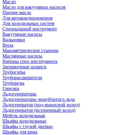
Масло
Масло для вакуумных насосов
Прочие масла
Для автокондиционеров
Для холодильных систем
Специальный инструмент
Вакуумные насосы
Вальцовки
Весы
Манометрические станции
Маслянные насосы
Наборы спец инструмента
Заправочные шланги
Трубогибы
Труборасширители
Труборезы
Горелки
Льдогенераторы
Льдогенераторы чешуйчатого льда
Льдогенератор (под выносной холод)
Льдогенератор (встроенный холод)
Мебель холодильная
Шкафы холодильные
Шкафы с глухой дверью
Шкафы для вина