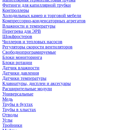
Фитинги для капиллярной трубки
Контроллеры
Холодильных камер и торговой мебели
Компрессорно-конденсаторных агрегатов
Влажности и температуры
Перегрева для ЭРВ
Шокфростеров
Чиллеров и тепловых насосов
Регуляторы скорости вентиляторов
Свободнопрограмируемые
Блоки мониторинга
Блоки ротации
Датчик влажности
Датчики давления
Датчики температуры
Клавиатуры, дисплеи и аксесуары
Расширительные модули
Универсальные
Медь
Трубы в бухтах
Трубы в хлыстах
Отводы
Углы
Тройники