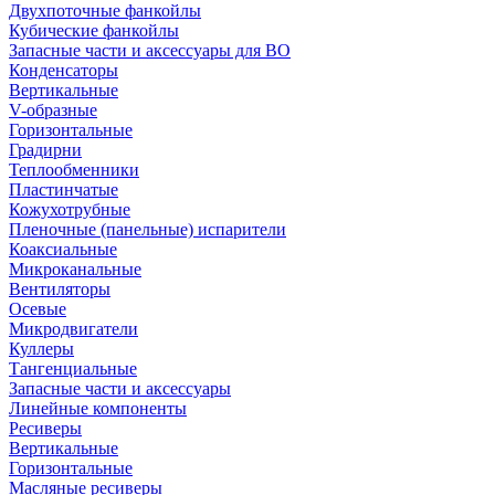
Двухпоточные фанкойлы
Кубические фанкойлы
Запасные части и аксессуары для ВО
Конденсаторы
Вертикальные
V-образные
Горизонтальные
Градирни
Теплообменники
Пластинчатые
Кожухотрубные
Пленочные (панельные) испарители
Коаксиальные
Микроканальные
Вентиляторы
Осевые
Микродвигатели
Куллеры
Тангенциальные
Запасные части и аксессуары
Линейные компоненты
Ресиверы
Вертикальные
Горизонтальные
Масляные ресиверы