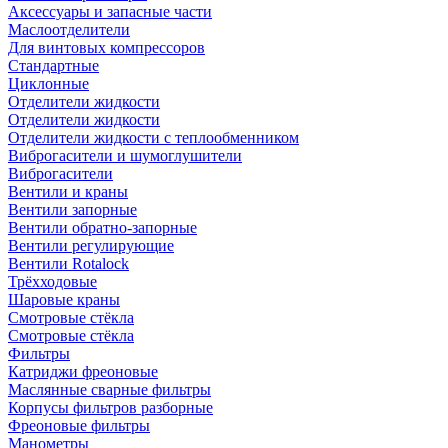
Аксессуары и запасные части
Маслоотделители
Для винтовых компрессоров
Стандартные
Циклонные
Отделители жидкости
Отделители жидкости
Отделители жидкости с теплообменником
Виброгасители и шумоглушители
Виброгасители
Вентили и краны
Вентили запорные
Вентили обратно-запорные
Вентили регулирующие
Вентили Rotalock
Трёхходовые
Шаровые краны
Смотровые стёкла
Смотровые стёкла
Фильтры
Катриджи фреоновые
Маслянные сварные фильтры
Корпусы фильтров разборные
Фреоновые фильтры
Манометры