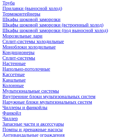
Труба
Прилавки (выносной холод)
Термоконтейнеры
Шкафы шоковой заморозки
Шкафы шоковой заморозки (встроенный холод)
Шкафы шоковой заморозки (под выносной холод)
Морозильные лари
Сплит-системы холодильные
Моноблоки холодильные
Кондиционеры
Сплит-системы
Настенные
Напольно-потолочные
Кассетные
Канальные
Колонные
Мультизональные системы
Внутренние блоки мультизональных систем
Наружные блоки мультизональных систем
Чиллеры и фанкойлы
Фанкойл
Чиллер
Запасные части и аксессуары
Помпы и дренажные насосы
Антивандальные ограждения