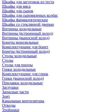
Шкафы для заготовок из теста
Шкафы для мяса
Шкафы для сыров
Шкафы для сыровяленых колбас
Шкафы фармацевтические
Шкафы со стеклянной дверью
Витрины холодильные
Витрины (встроенный холод)
Витрины (выносной холод)
Бонеты морозильные
Комплектующие для бонет
Бонеты (встроенный холод)
Столы холодильные
Столы
Столы для пиццы
Горки холодильные
Комплектующие для горок
Горки (выносной холод)
Прилавки холодильные
Заглушки
Запасные части
Зонт
Канальные вентиляторы
Отводы
Тройники