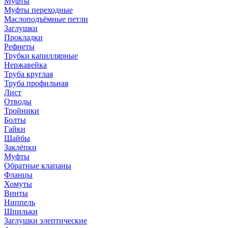
Муфты
Муфты переходные
Маслоподъёмные петли
Заглушки
Прокладки
Рефнеты
Трубки капиллярные
Нержавейка
Труба круглая
Труба профильная
Лист
Отводы
Тройники
Болты
Гайки
Шайбы
Заклёпки
Муфты
Обратные клапаны
Фланцы
Хомуты
Винты
Ниппель
Шпильки
Заглушки элептические