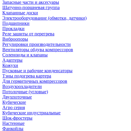
Запасные части и аксесуары
Шатунно-поршневая группа
Клапанные доски
Электрооборудование (обмотки, датчики)
Подшипники
Прокладки
Реле защиты от перегрева
Виброопоры
Регулировки производительности
Вентиляторы обдува компрессоров
Соленоиды и клапаны
Адаптеры
Кожухи
Пусковые и рабочие конденсаторы
Тэны подогрева картера
Для гермитичных компрессоров
Воздухоохладители
Потолочные (угловые)
Двухпоточные
Кубические
Агро серия
Кубические индустриальные
Шок-фростеры
Настенные
Фанкойлы