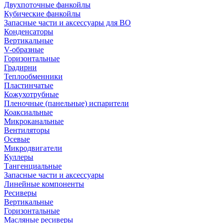
Двухпоточные фанкойлы
Кубические фанкойлы
Запасные части и аксессуары для ВО
Конденсаторы
Вертикальные
V-образные
Горизонтальные
Градирни
Теплообменники
Пластинчатые
Кожухотрубные
Пленочные (панельные) испарители
Коаксиальные
Микроканальные
Вентиляторы
Осевые
Микродвигатели
Куллеры
Тангенциальные
Запасные части и аксессуары
Линейные компоненты
Ресиверы
Вертикальные
Горизонтальные
Масляные ресиверы