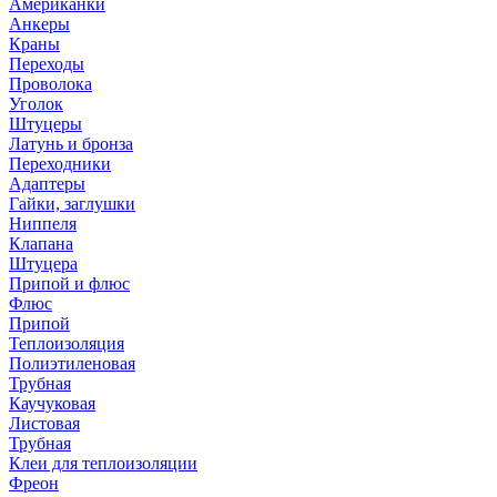
Американки
Анкеры
Краны
Переходы
Проволока
Уголок
Штуцеры
Латунь и бронза
Переходники
Адаптеры
Гайки, заглушки
Ниппеля
Клапана
Штуцера
Припой и флюс
Флюс
Припой
Теплоизоляция
Полиэтиленовая
Трубная
Каучуковая
Листовая
Трубная
Клеи для теплоизоляции
Фреон