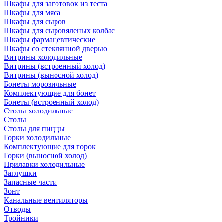
Шкафы для заготовок из теста
Шкафы для мяса
Шкафы для сыров
Шкафы для сыровяленых колбас
Шкафы фармацевтические
Шкафы со стеклянной дверью
Витрины холодильные
Витрины (встроенный холод)
Витрины (выносной холод)
Бонеты морозильные
Комплектующие для бонет
Бонеты (встроенный холод)
Столы холодильные
Столы
Столы для пиццы
Горки холодильные
Комплектующие для горок
Горки (выносной холод)
Прилавки холодильные
Заглушки
Запасные части
Зонт
Канальные вентиляторы
Отводы
Тройники