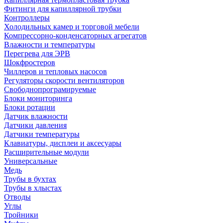
Фитинги для капиллярной трубки
Контроллеры
Холодильных камер и торговой мебели
Компрессорно-конденсаторных агрегатов
Влажности и температуры
Перегрева для ЭРВ
Шокфростеров
Чиллеров и тепловых насосов
Регуляторы скорости вентиляторов
Свободнопрограмируемые
Блоки мониторинга
Блоки ротации
Датчик влажности
Датчики давления
Датчики температуры
Клавиатуры, дисплеи и аксесуары
Расширительные модули
Универсальные
Медь
Трубы в бухтах
Трубы в хлыстах
Отводы
Углы
Тройники