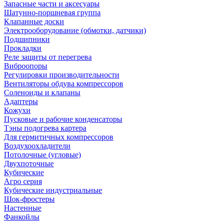
Запасные части и аксесуары
Шатунно-поршневая группа
Клапанные доски
Электрооборудование (обмотки, датчики)
Подшипники
Прокладки
Реле защиты от перегрева
Виброопоры
Регулировки производительности
Вентиляторы обдува компрессоров
Соленоиды и клапаны
Адаптеры
Кожухи
Пусковые и рабочие конденсаторы
Тэны подогрева картера
Для гермитичных компрессоров
Воздухоохладители
Потолочные (угловые)
Двухпоточные
Кубические
Агро серия
Кубические индустриальные
Шок-фростеры
Настенные
Фанкойлы