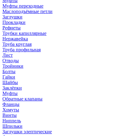
Муфты
Муфты переходные
Маслоподъёмные петли
Заглушки
Прокладки
Рефнеты
Трубки капиллярные
Нержавейка
Труба круглая
Труба профильная
Лист
Отводы
Тройники
Болты
Гайки
Шайбы
Заклёпки
Муфты
Обратные клапаны
Фланцы
Хомуты
Винты
Ниппель
Шпильки
Заглушки элептические