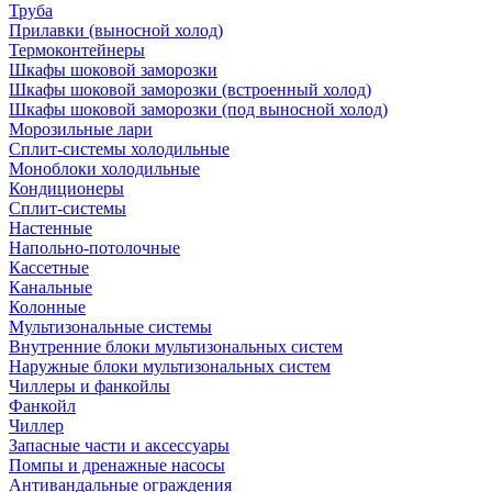
Труба
Прилавки (выносной холод)
Термоконтейнеры
Шкафы шоковой заморозки
Шкафы шоковой заморозки (встроенный холод)
Шкафы шоковой заморозки (под выносной холод)
Морозильные лари
Сплит-системы холодильные
Моноблоки холодильные
Кондиционеры
Сплит-системы
Настенные
Напольно-потолочные
Кассетные
Канальные
Колонные
Мультизональные системы
Внутренние блоки мультизональных систем
Наружные блоки мультизональных систем
Чиллеры и фанкойлы
Фанкойл
Чиллер
Запасные части и аксессуары
Помпы и дренажные насосы
Антивандальные ограждения