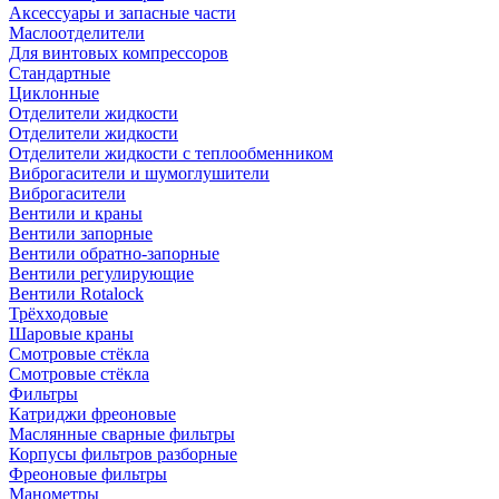
Аксессуары и запасные части
Маслоотделители
Для винтовых компрессоров
Стандартные
Циклонные
Отделители жидкости
Отделители жидкости
Отделители жидкости с теплообменником
Виброгасители и шумоглушители
Виброгасители
Вентили и краны
Вентили запорные
Вентили обратно-запорные
Вентили регулирующие
Вентили Rotalock
Трёхходовые
Шаровые краны
Смотровые стёкла
Смотровые стёкла
Фильтры
Катриджи фреоновые
Маслянные сварные фильтры
Корпусы фильтров разборные
Фреоновые фильтры
Манометры